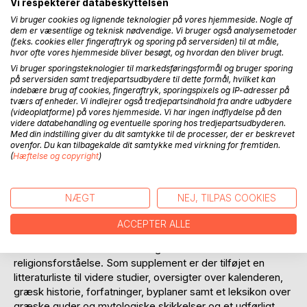
Vi respekterer databeskyttelsen
Vi bruger cookies og lignende teknologier på vores hjemmeside. Nogle af
dem er væsentlige og teknisk nødvendige. Vi bruger også analysemetoder
(f.eks. cookies eller fingeraftryk og sporing på serversiden) til at måle,
hvor ofte vores hjemmeside bliver besøgt, og hvordan den bliver brugt.
Vi bruger sporingsteknologier til markedsføringsformål og bruger sporing
på serversiden samt tredjepartsudbydere til dette formål, hvilket kan
indebære brug af cookies, fingeraftryk, sporingspixels og IP-adresser på
BESKRIVELSE
tværs af enheder. Vi indlejrer også tredjepartsindhold fra andre udbydere
(videoplatforme) på vores hjemmeside. Vi har ingen indflydelse på den
videre databehandling og eventuelle sporing hos tredjepartsudbyderen.
Denne antologi præsenterer et efter forfatterens mening
Med din indstilling giver du dit samtykke til de processer, der er beskrevet
ovenfor. Du kan tilbagekalde dit samtykke med virkning for fremtiden.
relevant udvalg af oldgræske tekster til belysning af græsk
(
Hæftelse og copyright
)
religion i dens mange forskellige aspekter. Ud fra de
utallige indskrifter og litterære tekster har forfatteren
udvalgt udsagn om religionsudøvelsen i Grækenland fra
NÆGT
NEJ, TILPAS COOKIES
mykensk tid til Kristi fødsel, som giver et billede af ritualer
og religiøse skikke igennem århundrederne. Der er
ACCEPTER ALLE
medtaget tekster fra det Gamle og det Nye Testamente,
som sætter den kristne ideologi i relation til den antikke
religionsforståelse. Som supplement er der tilføjet en
litteraturliste til videre studier, oversigter over kalenderen,
græsk historie, forfatninger, byplaner samt et leksikon over
græske guder og mytologiske skikkelser og et udførligt