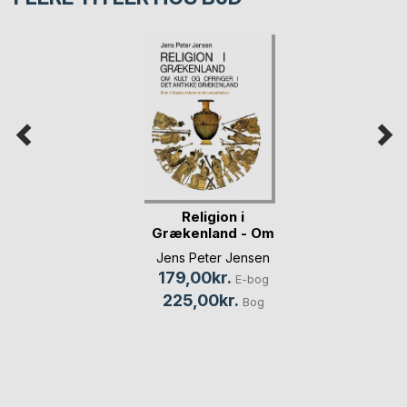
Religion i
Grækenland - Om
kult og(...)
Jens Peter Jensen
179,00kr.
E-bog
225,00kr.
Bog