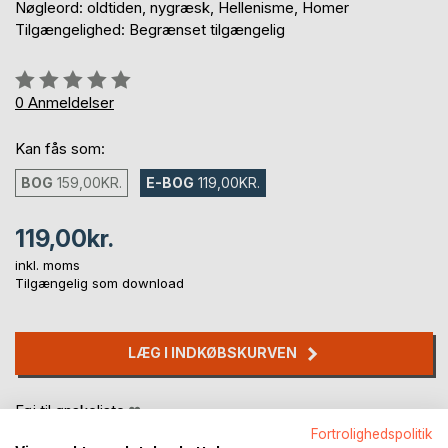
Nøgleord: oldtiden, nygræsk, Hellenisme, Homer
Tilgængelighed: Begrænset tilgængelig
Anmeldelse::
0%
0
Anmeldelser
Kan fås som:
BOG
159,00KR.
E-BOG
119,00KR.
119,00kr.
inkl. moms
Tilgængelig som download
LÆG I INDKØBSKURVEN
Føj til ønskeliste
Anmeld titel
Fortrolighedspolitik