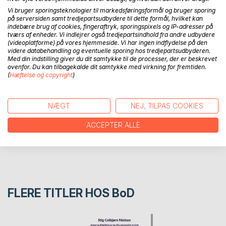
spejl af verden. Digte og fotos er et udvalg fra perioden
Vi bruger sporingsteknologier til markedsføringsformål og bruger sporing
på serversiden samt tredjepartsudbydere til dette formål, hvilket kan
1982-2010. Digtene spænder fra den nærmest groteske
indebære brug af cookies, fingeraftryk, sporingspixels og IP-adresser på
fortælling over livsfilosofiske overvejelser til det muntre og
tværs af enheder. Vi indlejrer også tredjepartsindhold fra andre udbydere
livsbekræftende.
(videoplatforme) på vores hjemmeside. Vi har ingen indflydelse på den
videre databehandling og eventuelle sporing hos tredjepartsudbyderen.
Med din indstilling giver du dit samtykke til de processer, der er beskrevet
ovenfor. Du kan tilbagekalde dit samtykke med virkning for fremtiden.
FORFATTER
(
Hæftelse og copyright
)
PRESSEN SKRIVER
NÆGT
NEJ, TILPAS COOKIES
ANMELDELSER
ACCEPTER ALLE
FLERE TITLER HOS
BoD