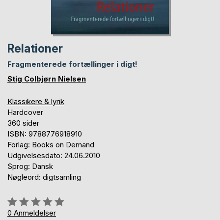
Relationer
Fragmenterede fortællinger i digt!
Stig Colbjørn Nielsen
Klassikere & lyrik
Hardcover
360 sider
ISBN: 9788776918910
Forlag: Books on Demand
Udgivelsesdato: 24.06.2010
Sprog: Dansk
Nøgleord: digtsamling
Anmeldelse::
0%
0
Anmeldelser