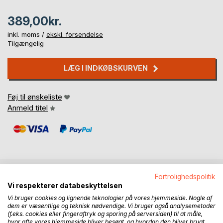
389,00kr.
inkl. moms /
ekskl. forsendelse
Tilgængelig
LÆG I INDKØBSKURVEN
Føj til ønskeliste
Anmeld titel
Fortrolighedspolitik
BESKRIVELSE
Vi respekterer databeskyttelsen
Vi bruger cookies og lignende teknologier på vores hjemmeside. Nogle af
dem er væsentlige og teknisk nødvendige. Vi bruger også analysemetoder
Fabulerende og meget forskellige digte, som sammen med
(f.eks. cookies eller fingeraftryk og sporing på serversiden) til at måle,
hvor ofte vores hjemmeside bliver besøgt, og hvordan den bliver brugt.
en novelle og en række udvalgte fotos udgør et helt eget