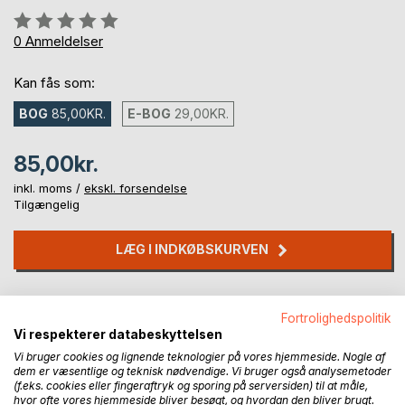
Anmeldelse::
0%
0
Anmeldelser
Kan fås som:
BOG
85,00KR.
E-BOG
29,00KR.
85,00kr.
inkl. moms /
ekskl. forsendelse
Tilgængelig
LÆG I INDKØBSKURVEN
Føj til ønskeliste
Fortrolighedspolitik
Anmeld titel
Vi respekterer databeskyttelsen
Vi bruger cookies og lignende teknologier på vores hjemmeside. Nogle af
dem er væsentlige og teknisk nødvendige. Vi bruger også analysemetoder
(f.eks. cookies eller fingeraftryk og sporing på serversiden) til at måle,
hvor ofte vores hjemmeside bliver besøgt, og hvordan den bliver brugt.