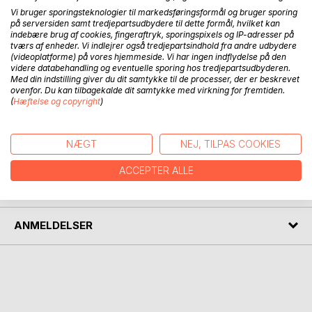
Vi bruger sporingsteknologier til markedsføringsformål og bruger sporing
på serversiden samt tredjepartsudbydere til dette formål, hvilket kan
indebære brug af cookies, fingeraftryk, sporingspixels og IP-adresser på
BESKRIVELSE
tværs af enheder. Vi indlejrer også tredjepartsindhold fra andre udbydere
(videoplatforme) på vores hjemmeside. Vi har ingen indflydelse på den
videre databehandling og eventuelle sporing hos tredjepartsudbyderen.
Med din indstilling giver du dit samtykke til de processer, der er beskrevet
Festlig rejsebeskrivelse af familietur på egen hånd i Japan.
ovenfor. Du kan tilbagekalde dit samtykke med virkning for fremtiden.
En far og hans to voksne børn drager på opdagelse i det
(
Hæftelse og copyright
)
hemmelighedsfulde land, hvor bl.a. Fujiyama bestiges.
NÆGT
NEJ, TILPAS COOKIES
FORFATTER
ACCEPTER ALLE
PRESSEN SKRIVER
ANMELDELSER