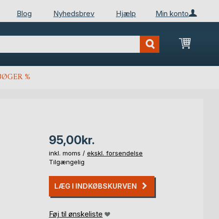
Blog
Nyhedsbrev
Hjælp
Min konto
Min ind
BØGER %
95,00kr.
inkl. moms /
ekskl. forsendelse
Tilgængelig
LÆG I INDKØBSKURVEN
Føj til ønskeliste