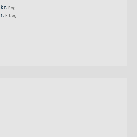
99,0
kr.
Bog
r.
E-bog