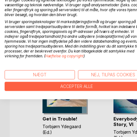
Vi bruger cookies og lignende teknologier på vores hjemmeside. Nogle af de
also why they work so convincingly well. It is not 
væsentlige og teknisk nødvendige. Vi bruger også analysemetoder (f.eks. co
on theory. And it is an anthology written by Freed
eller fingeraftryk og sporing på serversiden) til at måle, hvor ofte vores hje
bliver besøgt, og hvordan den bliver brugt.
Vi bruger sporingsteknologier til markedsføringsformål og bruger sporing på
serversiden samt tredjepartsudbydere til dette formål, hvilket kan indebære 
cookies, fingeraftryk, sporingspixels og IP-adresser på tværs af enheder. Vi
FLERE TITLER HOS
Bo
indlejrer også tredjepartsindhold fra andre udbydere (videoplatforme) på vor
hjemmeside. Vi har ingen indflydelse på den videre databehandling og eventu
sporing hos tredjepartsudbyderen. Med din indstilling giver du dit samtykke ti
processer, der er beskrevet ovenfor. Du kan tilbagekalde dit samtykke med
virkning for fremtiden. (
Hæftelse og copyright
)
NÆGT
NEJ, TILPAS COOKIES
ACCEPTER ALLE
ovedet
Get in Trouble!
Everybody
Story, VI
Torbjørn Ydegaard
Torbjørn Y
(Ed.)
Bog