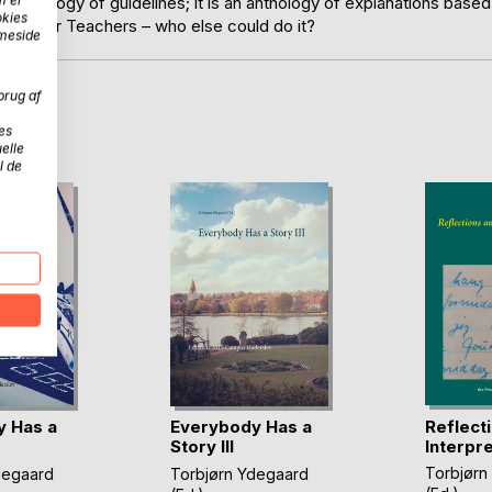
m er
an anthology of guidelines; it is an anthology of explanations based
okies
om Writer Teachers – who else could do it?
mmeside
brug af
D
es
elle
l de
Reflect
 Has a
Everybody Has a
Interpr
Story III
Torbjørn
degaard
Torbjørn Ydegaard