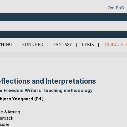
Om BoD
VNING
SUNDHED
FANTASY
LYRIK
TILBUD E-
flections and Interpretations
he Freedom Writers' teaching methodology
bjørn Ydegaard (Ed.)
le & læring
erback
sider