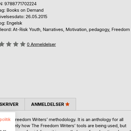
N: 9788771702224
lag: Books on Demand
ivelsesdato: 26.05.2015
og: Engelsk
leord: At-Risk Youth, Narratives, Motivation, pedagogy, Freedom 
eldelse::
0
Anmeldelser
SKRIVER
ANMELDELSER
on The Freedom Writers’ methodology. It is an anthology for all
politik
ng, not only how The Freedom Writers’ tools are being used, but