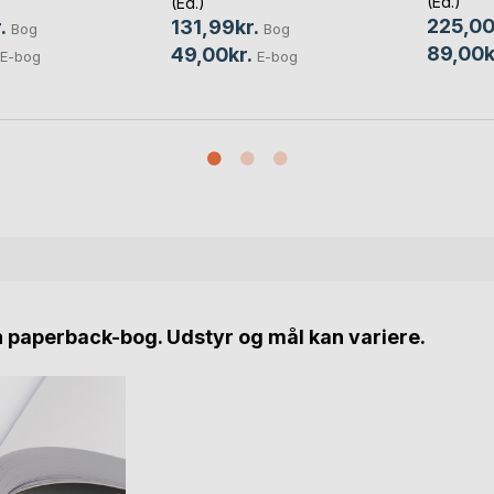
(Ed.)
(Ed.)
225,00
.
131,99kr.
Bog
Bog
89,00k
49,00kr.
E-bog
E-bog
n paperback-bog. Udstyr og mål kan variere.