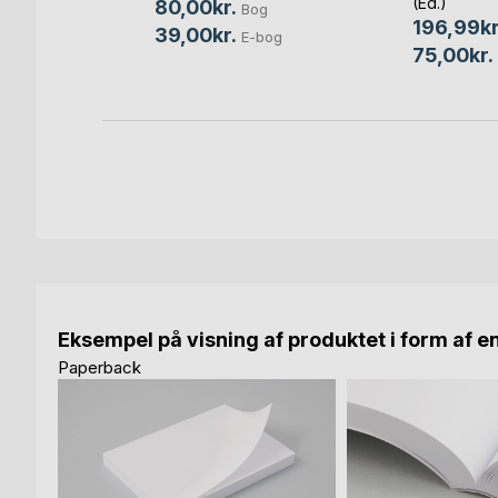
(Ed.)
80,00kr.
Bog
bog
196,99kr
39,00kr.
E-bog
75,00kr.
Eksempel på visning af produktet i form af e
Paperback