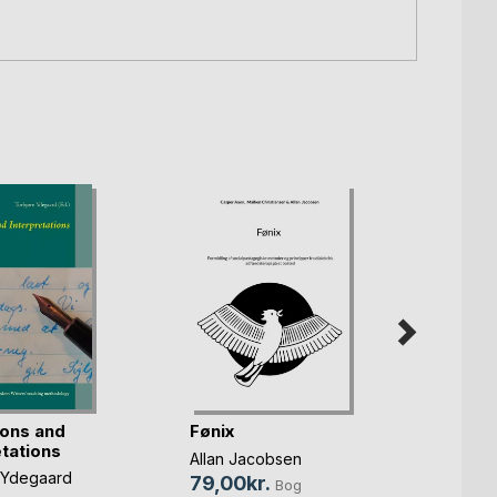
ions and
De 13
Fønix
etations
Helmut
Allan Jacobsen
 Ydegaard
129,0
79,00kr.
Bog