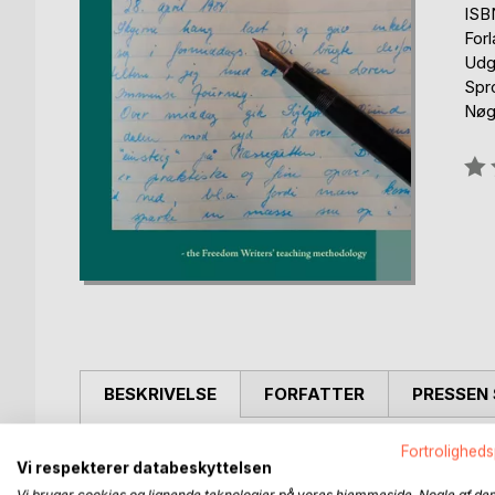
ISB
For
Udg
Spr
Nøg
Anm
0%
BESKRIVELSE
FORFATTER
PRESSEN 
"Reflections and Interpretations" is an anthology 
Fortroligheds
Vi respekterer databeskyttelsen
those with a profes-sional need for texts explaini