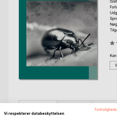
ISB
For
Udg
Spr
Nøgl
Til
Anm
0%
Kan
BESKRIVELSE
FORFATTER
PRESSEN 
Fortroligheds
Vi respekterer databeskyttelsen