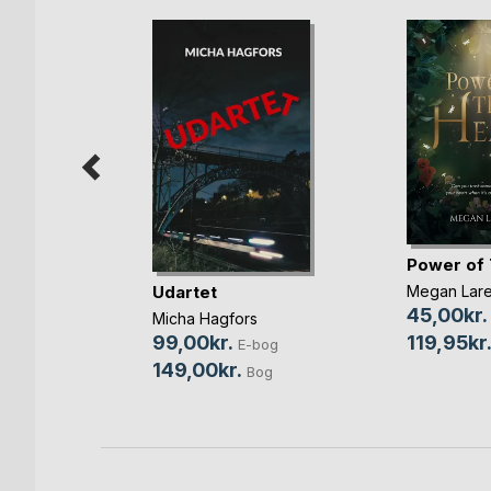
Power of 
Udartet
Megan Lare
45,00kr.
kobsen
Micha Hagfors
119,95kr
99,00kr.
bog
E-bog
149,00kr.
og
Bog