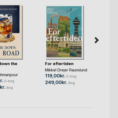
down the
For eftertiden
Et sår
Mikkel Drejer Raunslund
Tulle 
ahmanpour
119,00kr.
129,0
E-bog
r.
E-bog
249,00kr.
229,
Bog
kr.
Bog