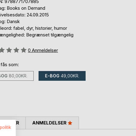
N: 9788771707885
lag: Books on Demand
ivelsesdato: 24.09.2015
og: Dansk
eord: fabel, dyr, historier, humor
gængelighed: Begrænset tilgængelig
eldelse::
0
Anmeldelser
 fås som:
BOG
80,00KR.
E-BOG
49,00KR.
SKRIVER
ANMELDELSER
politik