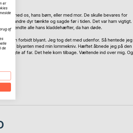
m er
okies
mmeside
 Ikke med os, hans børn, eller med mor. De skulle bevares for
ller og andre dyr tænkte og sagde før i tiden. Det var ham vigtigt.
 Mor brændte alle hans kladdehæfter, da han døde.
brug af
es
m, og en forbidt blyant. Jeg tog det med udenfor. Så hentede jeg
elle
pidsede blyanten med min lommekniv. Hæftet åbnede jeg på den
l de
en smagte af far. Det hele kom tilbage. Væltende ind over mig. Og
D