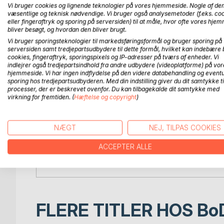
Far talte med dyr.
Vi bruger cookies og lignende teknologier på vores hjemmeside. Nogle af de
væsentlige og teknisk nødvendige. Vi bruger også analysemetoder (f.eks. co
eller fingeraftryk og sporing på serversiden) til at måle, hvor ofte vores hje
Han skrev sine samtaler ned. Kun dem med dyrene.
bliver besøgt, og hvordan den bliver brugt.
eftertiden, sagde han. Så man vidste hvad grise, bi
Vi bruger sporingsteknologier til markedsføringsformål og bruger sporing på
Han kunne sidde i dagevis på kontoret. Og skrive.
serversiden samt tredjepartsudbydere til dette formål, hvilket kan indebære 
cookies, fingeraftryk, sporingspixels og IP-adresser på tværs af enheder. Vi
indlejrer også tredjepartsindhold fra andre udbydere (videoplatforme) på vor
Jeg fandt et af de gamle, ubeskrevede hæfter fre
hjemmeside. Vi har ingen indflydelse på den videre databehandling og eventu
kaffekanden og skænkede lunken kaffe op. Jeg s
sporing hos tredjepartsudbyderen. Med din indstilling giver du dit samtykke ti
første side. Af gammel vane bed jeg i blyanten. D
processer, der er beskrevet ovenfor. Du kan tilbagekalde dit samtykke med
virkning for fremtiden. (
Hæftelse og copyright
)
det føltes som satte han sig ved siden af mig.
»Du skal skrive nu,« sagde han. »Om dyr.«
NÆGT
NEJ, TILPAS COOKIES
»Ja,« sagde jeg.
ACCEPTER ALLE
Det var sådan det tog sin begyndelse.
FLERE TITLER HOS
Bo