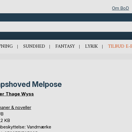
Om BoD
VNING
SUNDHED
FANTASY
LYRIK
TILBUD E-
pshoved Melpose
er Thage Wyss
aner & noveller
UB
,2 KB
ibeskyttelse: Vandmærke