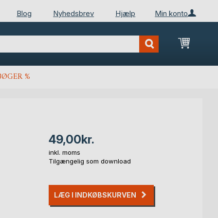
Blog
Nyhedsbrev
Hjælp
Min konto
Min ind
BØGER %
49,00kr.
inkl. moms
Tilgængelig som download
LÆG I INDKØBSKURVEN