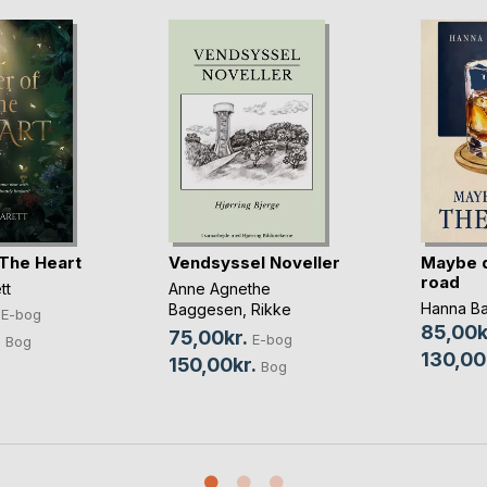
The Heart
Vendsyssel Noveller
Maybe 
road
tt
Anne Agnethe
Hanna B
Baggesen
,
Rikke
E-bog
Lundsgaard Brøndt
, ...
85,00k
75,00kr.
.
E-bog
Bog
130,00
150,00kr.
Bog