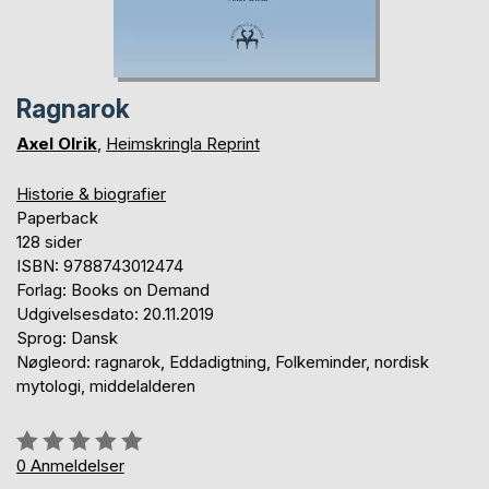
Ragnarok
Axel Olrik
,
Heimskringla Reprint
Historie & biografier
Paperback
128 sider
ISBN: 9788743012474
Forlag: Books on Demand
Udgivelsesdato: 20.11.2019
Sprog: Dansk
Nøgleord: ragnarok, Eddadigtning, Folkeminder, nordisk
mytologi, middelalderen
Anmeldelse::
0%
0
Anmeldelser