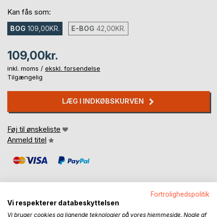
Kan fås som:
BOG
109,00KR.
E-BOG
42,00KR.
109,00kr.
inkl. moms /
ekskl. forsendelse
Tilgængelig
LÆG I INDKØBSKURVEN
Føj til ønskeliste
Anmeld titel
Fortrolighedspolitik
Vi respekterer databeskyttelsen
BESKRIVELSE
Vi bruger cookies og lignende teknologier på vores hjemmeside. Nogle af