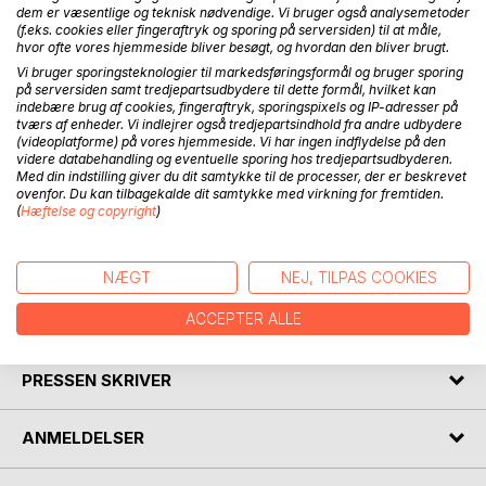
dem er væsentlige og teknisk nødvendige. Vi bruger også analysemetoder
(f.eks. cookies eller fingeraftryk og sporing på serversiden) til at måle,
hvor ofte vores hjemmeside bliver besøgt, og hvordan den bliver brugt.
I denne lille bog stiller forfatteren sig selv den opgave at
Vi bruger sporingsteknologier til markedsføringsformål og bruger sporing
finde ud af, hvad ragnarok betyder ifølge det store
på serversiden samt tredjepartsudbydere til dette formål, hvilket kan
Eddadigt Völuspá - Vølvens Spådom. Hvordan skal vi forstå
indebære brug af cookies, fingeraftryk, sporingspixels og IP-adresser på
kampen mellem guder og jætter, gudernes fald og
tværs af enheder. Vi indlejrer også tredjepartsindhold fra andre udbydere
(videoplatforme) på vores hjemmeside. Vi har ingen indflydelse på den
menneskenes undergang? Hvad betyder fimbulvinteren og
videre databehandling og eventuelle sporing hos tredjepartsudbyderen.
kommer der noget efter ragnarok? Men forfatteren gør
Med din indstilling giver du dit samtykke til de processer, der er beskrevet
mere end at beskrive alt dette. I et forsøg på at finde ind til
ovenfor. Du kan tilbagekalde dit samtykke med virkning for fremtiden.
(
Hæftelse og copyright
)
selve kernen af det nordiske ragnarok, sammenligner han
de enkelte motiver med kilder, som er bevaret bl.a. i
folketroen, i kristendommen, i keltisk mytologi m.v.
NÆGT
NEJ, TILPAS COOKIES
ACCEPTER ALLE
FORFATTER
PRESSEN SKRIVER
ANMELDELSER