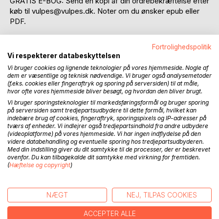
GRATIS E-BOG: Send en kopi af din ordrebekræftelse efter
køb til vulpes@vulpes.dk. Noter om du ønsker epub eller
PDF.
I 1748 er den unge Hannah fanget i sin families
Fortrolighedspolitik
hemmeligheder, der forbinder hende til ubegribelig
Vi respekterer databeskyttelsen
tragedie.
Vi bruger cookies og lignende teknologier på vores hjemmeside. Nogle af
I 1818 står Emma overfor børnehjemmets allersværeste
dem er væsentlige og teknisk nødvendige. Vi bruger også analysemetoder
prøvelser, da de mystiske tvillinger ikke lader sig tæmme.
(f.eks. cookies eller fingeraftryk og sporing på serversiden) til at måle,
hvor ofte vores hjemmeside bliver besøgt, og hvordan den bliver brugt.
I det vilde Montana i 1887 kæmper Varsha med en fortid,
han helst vil skjule, og et opgør, han ikke ønsker del i.
Vi bruger sporingsteknologier til markedsføringsformål og bruger sporing
på serversiden samt tredjepartsudbydere til dette formål, hvilket kan
I 1966 balancerer veteranen Micah mellem fantasi og
indebære brug af cookies, fingeraftryk, sporingspixels og IP-adresser på
virkelighed med et splittet sind som nøgle til et mysterie.
tværs af enheder. Vi indlejrer også tredjepartsindhold fra andre udbydere
Og så er der de tatoverede mænd, der igennem årene på
(videoplatforme) på vores hjemmeside. Vi har ingen indflydelse på den
videre databehandling og eventuelle sporing hos tredjepartsudbyderen.
afstand holder et vågent øje med dem alle ...
Med din indstilling giver du dit samtykke til de processer, der er beskrevet
ovenfor. Du kan tilbagekalde dit samtykke med virkning for fremtiden.
Rævejagt er en stærk og medrivende saga om slægtens
(
Hæftelse og copyright
)
arv, personlige dæmoner og kampen mod de mørkeste
sider. Skæbner flettes sammen i et univers hvor
overnaturlige evner og menneskelig skrøbelighed kolliderer
NÆGT
NEJ, TILPAS COOKIES
i en hæsblæsende fortælling om magt og ære, bedrag og
ACCEPTER ALLE
forbandelser.