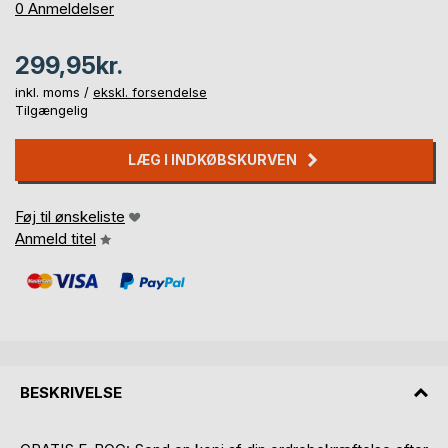
0%
0
Anmeldelser
299,95kr.
inkl. moms /
ekskl. forsendelse
Tilgængelig
LÆG I INDKØBSKURVEN
Føj til ønskeliste
Anmeld titel
BESKRIVELSE