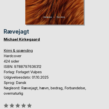
Rævejagt
Michael Kirkegaard
Krimi & spænding
Hardcover
424 sider
ISBN: 9788797636312
Forlag: Forlaget Vulpes
Udgivelsesdato: 01.10.2025
Sprog: Dansk
Nøgleord: Rævejagt, hævn, bedrag, Forbandelse,
overnaturlig
Anmeldelse::