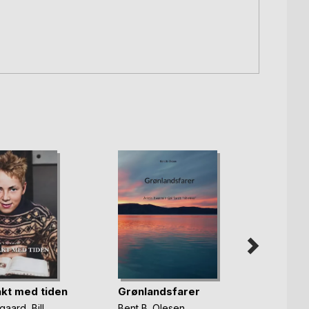
 takt med tiden
Grønlandsfarer
gaard
,
Bill
Bent B. Olesen