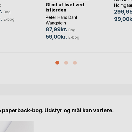
Glimt af livet ved
c
Holmgaa
isfjorden
.
299,95
Bog
Peter Hans Dahl
.
99,00k
E-bog
Waagstein
87,99kr.
Bog
59,00kr.
E-bog
n paperback-bog. Udstyr og mål kan variere.