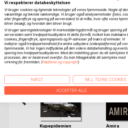
Vi respekterer databeskyttelsen
Putins Rusland er skrevet af Ruslandskendere, der
økonomiske og udenrigspolitiske virkelighed samt 
Vi bruger cookies og lignende teknologier på vores hjemmeside. Nogle af de
væsentlige og teknisk nødvendige. Vi bruger også analysemetoder (f.eks. co
eller fingeraftryk og sporing på serversiden) til at måle, hvor ofte vores hje
Putins Rusland har et formidlende og folkeoplys
bliver besøgt, og hvordan den bliver brugt.
Vi bruger sporingsteknologier til markedsføringsformål og bruger sporing på
serversiden samt tredjepartsudbydere til dette formål, hvilket kan indebære 
cookies, fingeraftryk, sporingspixels og IP-adresser på tværs af enheder. Vi
indlejrer også tredjepartsindhold fra andre udbydere (videoplatforme) på vor
FLERE TITLER HOS
Bo
hjemmeside. Vi har ingen indflydelse på den videre databehandling og eventu
sporing hos tredjepartsudbyderen. Med din indstilling giver du dit samtykke ti
processer, der er beskrevet ovenfor. Du kan tilbagekalde dit samtykke med
virkning for fremtiden. (
Hæftelse og copyright
)
NÆGT
NEJ, TILPAS COOKIES
ACCEPTER ALLE
 om at
Kupepidemien
Amira