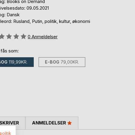
lag: Books on Demand
ivelsesdato: 09.05.2021
og: Dansk
eord: Rusland, Putin, politik, kultur, økonomi
eldelse::
0
Anmeldelser
 fås som:
BOG
119,99KR.
E-BOG
79,00KR.
SKRIVER
ANMELDELSER
politik