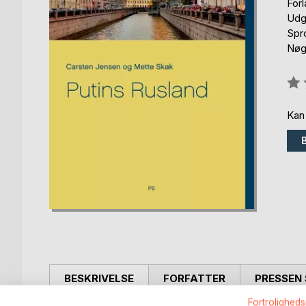
For
Udg
Spr
Nøgl
Anm
0%
Kan
BESKRIVELSE
FORFATTER
PRESSEN 
Fortroligheds