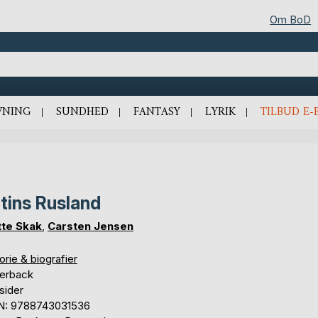
Om BoD
VNING
SUNDHED
FANTASY
LYRIK
TILBUD E-
tins Rusland
te Skak
,
Carsten Jensen
orie & biografier
erback
sider
N: 9788743031536