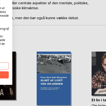
 behandler centrale aspekter af den mentale, politiske,
den russiske klimakrise.
m er
okies
mmeside
ende sigte, men den bør også kunne vække debat.
brug af
es
D
elle
l de
Et liv i
Ole Holm