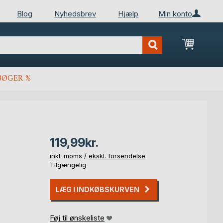
Blog
Nyhedsbrev
Hjælp
Min konto
Min ind
BØGER %
119,99kr.
inkl. moms /
ekskl. forsendelse
Tilgængelig
LÆG I INDKØBSKURVEN
Føj til ønskeliste