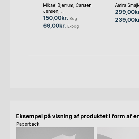
Mikael Bjerrum
,
Carsten
Amira Smaji
g Nielsen
Jensen
, ...
299,00kr
150,00kr.
Bog
Bog
239,00kr
69,00kr.
E-bog
Eksempel på visning af produktet i form af e
Paperback