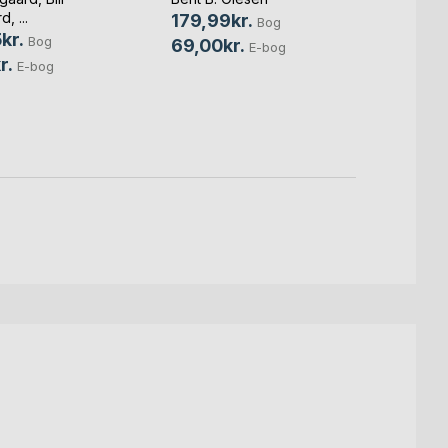
Dømt -
rd
, ...
179,99kr.
Bog
en in
kr.
Bog
69,00kr.
E-bog
Michae
r.
E-bog
129,0
79,0