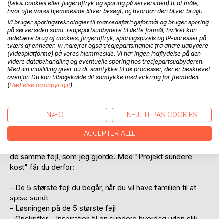
(f.eks. cookies eller fingeraftryk og sporing på serversiden) til at måle,
hvor ofte vores hjemmeside bliver besøgt, og hvordan den bliver brugt.
Vi bruger sporingsteknologier til markedsføringsformål og bruger sporing
på serversiden samt tredjepartsudbydere til dette formål, hvilket kan
indebære brug af cookies, fingeraftryk, sporingspixels og IP-adresser på
tværs af enheder. Vi indlejrer også tredjepartsindhold fra andre udbydere
BESKRIVELSE
(videoplatforme) på vores hjemmeside. Vi har ingen indflydelse på den
videre databehandling og eventuelle sporing hos tredjepartsudbyderen.
Med din indstilling giver du dit samtykke til de processer, der er beskrevet
Er sundhedsprojektet røget i vasken, igen?
ovenfor. Du kan tilbagekalde dit samtykke med virkning for fremtiden.
(
Hæftelse og copyright
)
Jeg kæmpede forgæves, for at få familien til at spise
sundere, i mange år. Først da det gik op for mig, at jeg
NÆGT
NEJ, TILPAS COOKIES
begik de samme fejl igen og igen, lykkedes mit projekt -
sundere kost.
ACCEPTER ALLE
I mit arbejde har jeg ofte klienter, som jeg kan høre begår
de samme fejl, som jeg gjorde. Med "Projekt sundere
kost" får du derfor:
- De 5 største fejl du begår, når du vil have familien til at
spise sundt
- Løsningen på de 5 største fejl
- Opskrifter - Inspiration til en sundere hverdag uden slik,