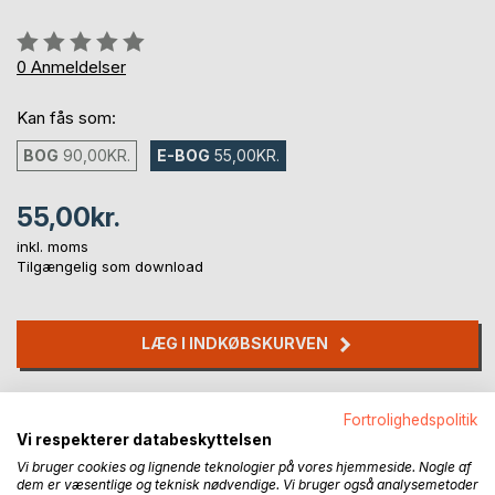
Anmeldelse::
0%
0
Anmeldelser
Kan fås som:
BOG
90,00KR.
E-BOG
55,00KR.
55,00kr.
inkl. moms
Tilgængelig som download
LÆG I INDKØBSKURVEN
Føj til ønskeliste
Fortrolighedspolitik
Anmeld titel
Vi respekterer databeskyttelsen
Vi bruger cookies og lignende teknologier på vores hjemmeside. Nogle af
dem er væsentlige og teknisk nødvendige. Vi bruger også analysemetoder