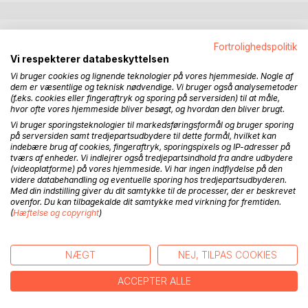
BESKRIVELSE
Fortrolighedspolitik
Vi respekterer databeskyttelsen
The Slavonic Federation's secret service persuades a
Vi bruger cookies og lignende teknologier på vores hjemmeside. Nogle af
dem er væsentlige og teknisk nødvendige. Vi bruger også analysemetoder
geneticist to access the brain of a visiting American
(f.eks. cookies eller fingeraftryk og sporing på serversiden) til at måle,
financial wizard at the head of a trade delegation. The
hvor ofte vores hjemmeside bliver besøgt, og hvordan den bliver brugt.
geneticist, who is seeking funds for research to improve
Vi bruger sporingsteknologier til markedsføringsformål og bruger sporing
human mental capacity, is unaware that he is involved in a
på serversiden samt tredjepartsudbydere til dette formål, hvilket kan
indebære brug af cookies, fingeraftryk, sporingspixels og IP-adresser på
bizarre plot to topple his country's government. The plot
tværs af enheder. Vi indlejrer også tredjepartsindhold fra andre udbydere
goes badly awry and leads to the collapse of the global
(videoplatforme) på vores hjemmeside. Vi har ingen indflydelse på den
economy and a descent into anarchy.
videre databehandling og eventuelle sporing hos tredjepartsudbyderen.
Med din indstilling giver du dit samtykke til de processer, der er beskrevet
ovenfor. Du kan tilbagekalde dit samtykke med virkning for fremtiden.
Years later, when the world has reverted to a kind of neo-
(
Hæftelse og copyright
)
fascist politically correct normality, a Danish billionaire is
persuaded to fund research by the same geneticist into the
genomic source of intelligence with a view to creating a
NÆGT
NEJ, TILPAS COOKIES
superior strain of homo sapiens. However, the billionaire is
more interested in creating an intellectual elite with himself
ACCEPTER ALLE
at its apex. Things don't turn out exactly as planned, and a
contest ensues for control of his industrial empire against a