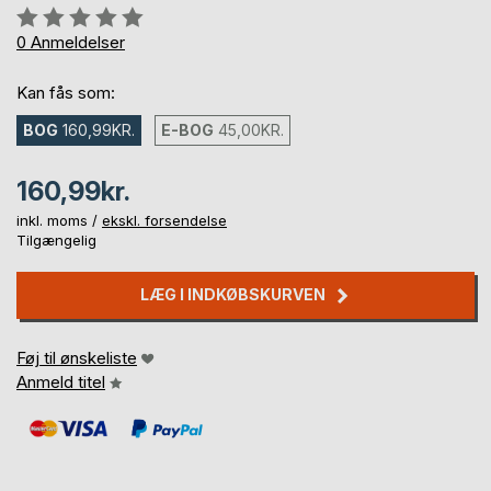
Anmeldelse::
0%
0
Anmeldelser
Kan fås som:
BOG
160,99KR.
E-BOG
45,00KR.
160,99kr.
inkl. moms /
ekskl. forsendelse
Tilgængelig
LÆG I INDKØBSKURVEN
Føj til ønskeliste
Anmeld titel