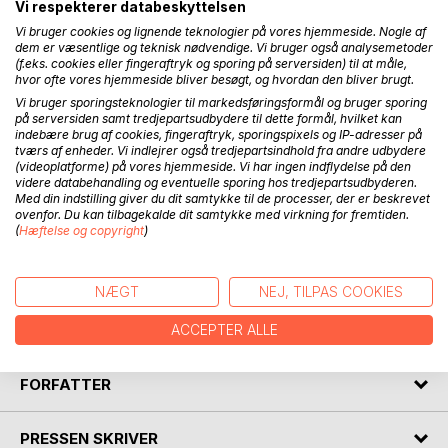
Vi respekterer databeskyttelsen
therapy. Each chapter has a short introduction and a series
Vi bruger cookies og lignende teknologier på vores hjemmeside. Nogle af
of cues and questions for inspiration.
dem er væsentlige og teknisk nødvendige. Vi bruger også analysemetoder
(f.eks. cookies eller fingeraftryk og sporing på serversiden) til at måle,
Process contains 77 pages with space for notes. The
hvor ofte vores hjemmeside bliver besøgt, og hvordan den bliver brugt.
more it is used, the more personal and unique it will
Vi bruger sporingsteknologier til markedsføringsformål og bruger sporing
become - a small piece of the soul.
på serversiden samt tredjepartsudbydere til dette formål, hvilket kan
indebære brug af cookies, fingeraftryk, sporingspixels og IP-adresser på
tværs af enheder. Vi indlejrer også tredjepartsindhold fra andre udbydere
During therapy, Process works as a tool to give focus and
(videoplatforme) på vores hjemmeside. Vi har ingen indflydelse på den
overview. Afterwards - and later in life - the notebook will
videre databehandling og eventuelle sporing hos tredjepartsudbyderen.
Med din indstilling giver du dit samtykke til de processer, der er beskrevet
be a personal record of the work you did and the
ovenfor. Du kan tilbagekalde dit samtykke med virkning for fremtiden.
conditions and circumstances, you had to deal with.
(
Hæftelse og copyright
)
Regular, structured note writing will enhance your
awareness and cause the process to integrate better. The
NÆGT
NEJ, TILPAS COOKIES
total course will go more smoothly and may contribute
towards shortening the duration of the therapy.
ACCEPTER ALLE
FORFATTER
PRESSEN SKRIVER