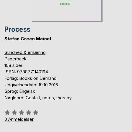
Process
Stefan Green Meinel
Sundhed & ernæring
Paperback
108 sider
ISBN: 9788771140194
Forlag: Books on Demand
Udgivelsesdato: 19.10.2016
Sprog: Engelsk
Nøgleord: Gestalt, notes, therapy
Anmeldelse::
0%
0
Anmeldelser