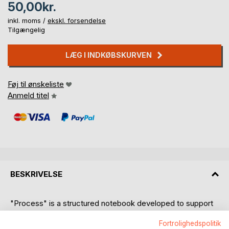
50,00kr.
inkl. moms /
ekskl. forsendelse
Tilgængelig
LÆG I INDKØBSKURVEN
Føj til ønskeliste
Anmeld titel
BESKRIVELSE
"Process" is a structured notebook developed to support
and complement individual Gestalt therapy. The notebook
Fortrolighedspolitik
contains five chapters that frame the main aspects of the