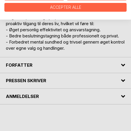
individer og organisationer.
ACCEPTER ALLE
Bogen inspirerer og hjælpe læserne med at udvikle en
proaktiv tilgang til deres liv, hvilket vil føre til:
- Øget personlig effektivitet og ansvarstagning.
- Bedre beslutningstagning både professionelt og privat.
- Forbedret mental sundhed og trivsel gennem øget kontrol
over egne valg og handlinger.
FORFATTER
PRESSEN SKRIVER
ANMELDELSER