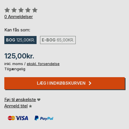
Anmeldelse::
0%
0
Anmeldelser
Kan fås som:
BOG
125,00KR.
E-BOG
65,00KR.
125,00kr.
inkl. moms /
ekskl. forsendelse
Tilgængelig
LÆG I INDKØBSKURVEN
Føj til ønskeliste
Anmeld titel