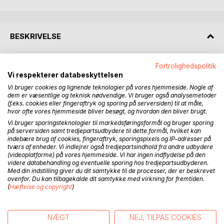
BESKRIVELSE
Bogen undersøger de to grundlæggende tilgange til livet:
Fortrolighedspolitik
det proaktive og det reaktive. I en verden, hvor mange
Vi respekterer databeskyttelsen
føler sig styret af omstændighederne snarere end at tage
Vi bruger cookies og lignende teknologier på vores hjemmeside. Nogle af
dem er væsentlige og teknisk nødvendige. Vi bruger også analysemetoder
aktivt ansvar for deres liv, er det vigtigt at forstå, hvordan vi
(f.eks. cookies eller fingeraftryk og sporing på serversiden) til at måle,
kan ændre vores mindset og adfærd for at få større kontrol
hvor ofte vores hjemmeside bliver besøgt, og hvordan den bliver brugt.
over vores liv, både i det professionelle og private område.
Vi bruger sporingsteknologier til markedsføringsformål og bruger sporing
på serversiden samt tredjepartsudbydere til dette formål, hvilket kan
Bogen henvender sig til en bred målgruppe, der ønsker at
indebære brug af cookies, fingeraftryk, sporingspixels og IP-adresser på
tværs af enheder. Vi indlejrer også tredjepartsindhold fra andre udbydere
udvikle sig personligt og professionelt, herunder ledere,
(videoplatforme) på vores hjemmeside. Vi har ingen indflydelse på den
medarbejdere, studerende og personer i livsforandrende
videre databehandling og eventuelle sporing hos tredjepartsudbyderen.
faser.
Med din indstilling giver du dit samtykke til de processer, der er beskrevet
ovenfor. Du kan tilbagekalde dit samtykke med virkning for fremtiden.
(
Hæftelse og copyright
)
Ved at forstå og implementere de proaktive principper, kan
læserne opnå øget trivsel, produktivitet og livsglæde.
Bogen vil kunne bidrage til både personlig og kollektiv
NÆGT
NEJ, TILPAS COOKIES
udvikling, hvilket gør den til et vigtigt redskab for både