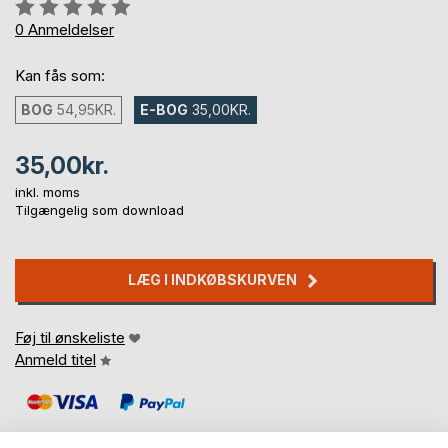
Anmeldelse::
0%
0
Anmeldelser
Kan fås som:
BOG
54,95KR.
E-BOG
35,00KR.
35,00kr.
inkl. moms
Tilgængelig som download
LÆG I INDKØBSKURVEN
Føj til ønskeliste
Anmeld titel