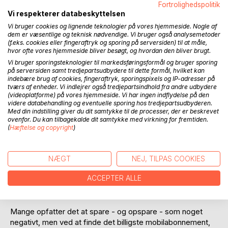
Fortrolighedspolitik
Vi respekterer databeskyttelsen
Vi bruger cookies og lignende teknologier på vores hjemmeside. Nogle af
BESKRIVELSE
dem er væsentlige og teknisk nødvendige. Vi bruger også analysemetoder
(f.eks. cookies eller fingeraftryk og sporing på serversiden) til at måle,
hvor ofte vores hjemmeside bliver besøgt, og hvordan den bliver brugt.
En bog primært til unge, som er på vej til, eller påtænker
Vi bruger sporingsteknologier til markedsføringsformål og bruger sporing
på serversiden samt tredjepartsudbydere til dette formål, hvilket kan
inden for en kortere årrække, at flytte hjemmefra. Selvom
indebære brug af cookies, fingeraftryk, sporingspixels og IP-adresser på
bogen, som udgangspunkt, er skrevet til unge, kan den
tværs af enheder. Vi indlejrer også tredjepartsindhold fra andre udbydere
også med fordel læses af dig, som gerne vil have styr på
(videoplatforme) på vores hjemmeside. Vi har ingen indflydelse på den
videre databehandling og eventuelle sporing hos tredjepartsudbyderen.
og/eller mere luft i din privatøkonomi.
Med din indstilling giver du dit samtykke til de processer, der er beskrevet
ovenfor. Du kan tilbagekalde dit samtykke med virkning for fremtiden.
Bogen giver indblik i emnerne Budget & Opsparing, Bilkøb,
(
Hæftelse og copyright
)
Lejebolig & Ejerbolig, Abonnementer, El & Varme,
Forsikringer og Møbler & Andre Anskaffelser.
NÆGT
NEJ, TILPAS COOKIES
Der er ingen løftede pegefingre, men kun facts, egne
ACCEPTER ALLE
erfaringer og gode råd samt links til pålidelige og
uafhængige hjemmesider.
Mange opfatter det at spare - og opspare - som noget
negativt, men ved at finde det billigste mobilabonnement,