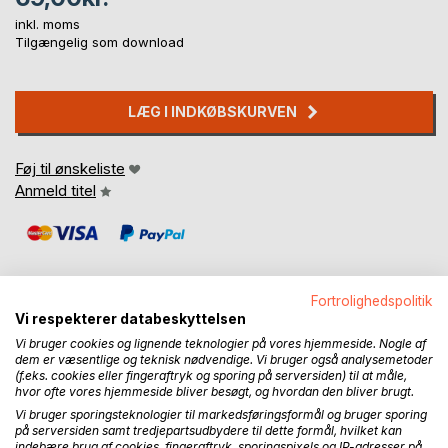
inkl. moms
Tilgængelig som download
LÆG I INDKØBSKURVEN
Føj til ønskeliste
Anmeld titel
Fortrolighedspolitik
Vi respekterer databeskyttelsen
BESKRIVELSE
Vi bruger cookies og lignende teknologier på vores hjemmeside. Nogle af
dem er væsentlige og teknisk nødvendige. Vi bruger også analysemetoder
(f.eks. cookies eller fingeraftryk og sporing på serversiden) til at måle,
hvor ofte vores hjemmeside bliver besøgt, og hvordan den bliver brugt.
I denne bog møder du Prinsesse Sofie- en pige med
Vi bruger sporingsteknologier til markedsføringsformål og bruger sporing
ADHD som igennem humor og kærlig giver et indblik i
på serversiden samt tredjepartsudbydere til dette formål, hvilket kan
ADHD livets glæder & sorger i børnehøjde. Bogen kan
indebære brug af cookies, fingeraftryk, sporingspixels og IP-adresser på