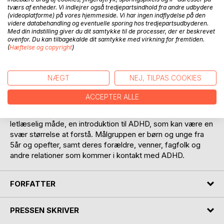
hjælpe både børn og voksne til at opnå en bedre forståelse
tværs af enheder. Vi indlejrer også tredjepartsindhold fra andre udbydere
(videoplatforme) på vores hjemmeside. Vi har ingen indflydelse på den
af de udfordringer som følger med når man har ADHD.
videre databehandling og eventuelle sporing hos tredjepartsudbyderen.
Med din indstilling giver du dit samtykke til de processer, der er beskrevet
Prinsesse Sofie´s historie beskriver blandt andet:
ovenfor. Du kan tilbagekalde dit samtykke med virkning for fremtiden.
(
Hæftelse og copyright
)
Udfordringer med venner, familie og skole relationer.
Positive aspekter
En accept af sig selv
NÆGT
NEJ, TILPAS COOKIES
Skabe yderligere forståelse
Et indblik i hvordan ADHD kan føles for et barn
ACCEPTER ALLE
Prinsesse Sofie har ADHD giver på en nærværende og
letlæselig måde, en introduktion til ADHD, som kan være en
svær størrelse at forstå. Målgruppen er børn og unge fra
5år og opefter, samt deres forældre, venner, fagfolk og
andre relationer som kommer i kontakt med ADHD.
FORFATTER
PRESSEN SKRIVER