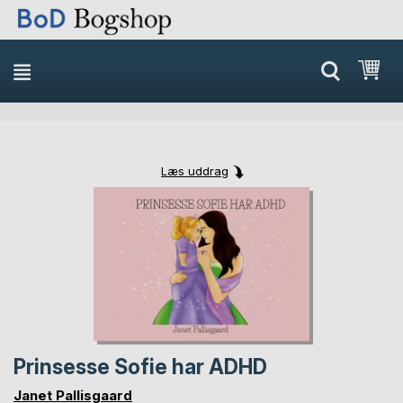
Min
Læs uddrag
Skip
Skip
to
to
the
the
end
beginning
of
of
the
the
images
images
gallery
gallery
Prinsesse Sofie har ADHD
Janet Pallisgaard