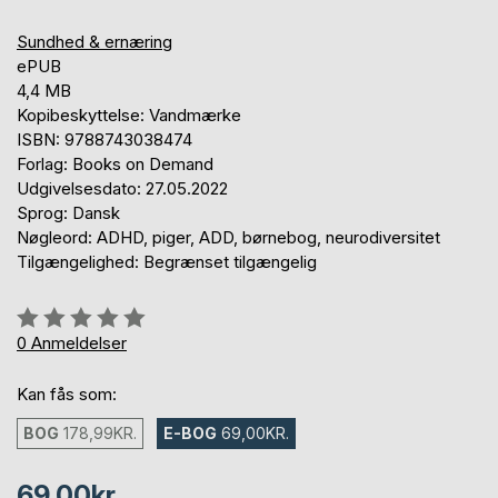
Sundhed & ernæring
ePUB
4,4 MB
Kopibeskyttelse: Vandmærke
ISBN: 9788743038474
Forlag: Books on Demand
Udgivelsesdato: 27.05.2022
Sprog: Dansk
Nøgleord: ADHD, piger, ADD, børnebog, neurodiversitet
Tilgængelighed: Begrænset tilgængelig
Anmeldelse::
0%
0
Anmeldelser
Kan fås som:
BOG
178,99KR.
E-BOG
69,00KR.
69,00kr.