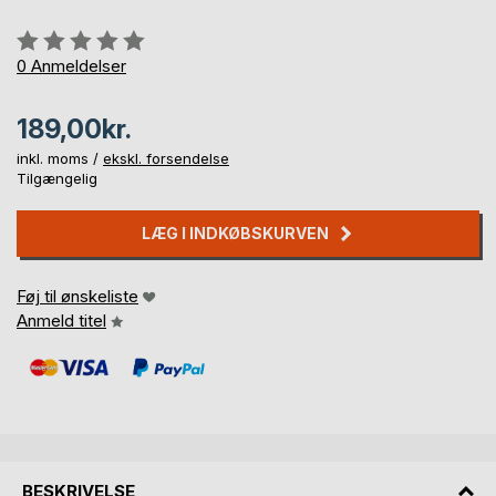
Anmeldelse::
0%
0
Anmeldelser
189,00kr.
inkl. moms /
ekskl. forsendelse
Tilgængelig
LÆG I INDKØBSKURVEN
Føj til ønskeliste
Anmeld titel
BESKRIVELSE