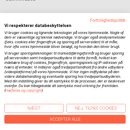
Termen 'praxeologi' er hentet fra en artikel af Bourdieu om
Fortrolighedspolitik
tre forskellige former for teoretisk viden: den
Vi respekterer databeskyttelsen
fænomenologiske, den objektivistiske og den
Vi bruger cookies og lignende teknologier på vores hjemmeside. Nogle af
praxeologiske. Bourdieu betegner sin egen empiriske
dem er væsentlige og teknisk nødvendige. Vi bruger også analysemetoder
videnskab som praxeologisk.
(f.eks. cookies eller fingeraftryk og sporing på serversiden) til at måle,
hvor ofte vores hjemmeside bliver besøgt, og hvordan den bliver brugt.
Forskergruppen Praxeologi låner termen fra Bourdieu og
Vi bruger sporingsteknologier til markedsføringsformål og bruger sporing
har som ambition at grundlægge og undervise i en
på serversiden samt tredjepartsudbydere til dette formål, hvilket kan
indebære brug af cookies, fingeraftryk, sporingspixels og IP-adresser på
sygeplejevidenskab, med basis i en humanvidenskab og
tværs af enheder. Vi indlejrer også tredjepartsindhold fra andre udbydere
social erfaringsvidenskab.
(videoplatforme) på vores hjemmeside. Vi har ingen indflydelse på den
videre databehandling og eventuelle sporing hos tredjepartsudbyderen.
Med din indstilling giver du dit samtykke til de processer, der er beskrevet
Det handler om en selvstændig sygeplejevidenskab, ikke
ovenfor. Du kan tilbagekalde dit samtykke med virkning for fremtiden.
om en sygeplejesociologi.
(
Hæftelse og copyright
)
Når begrebet praxeologi bruges til at arbejde med
sygeplejevidenskab, er sigtet en videnskab OM sygepleje,
NÆGT
NEJ, TILPAS COOKIES
men også FOR sygepleje som praksis.
ACCEPTER ALLE
Det betyder, at overvejelserne i denne bog om