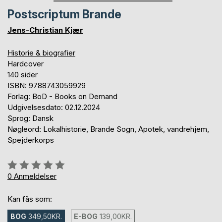
Postscriptum Brande
Jens-Christian Kjær
Historie & biografier
Hardcover
140 sider
ISBN: 9788743059929
Forlag: BoD - Books on Demand
Udgivelsesdato: 02.12.2024
Sprog: Dansk
Nøgleord: Lokalhistorie, Brande Sogn, Apotek, vandrehjem,
Spejderkorps
Anmeldelse::
0%
0
Anmeldelser
Kan fås som:
BOG
349,50KR.
E-BOG
139,00KR.