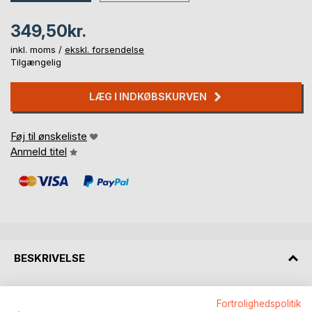
349,50kr.
inkl. moms /
ekskl. forsendelse
Tilgængelig
LÆG I INDKØBSKURVEN
Føj til ønskeliste
Anmeld titel
BESKRIVELSE
Et PS fra Brande er postscriptum for de øvrige bøger
Fortrolighedspolitik