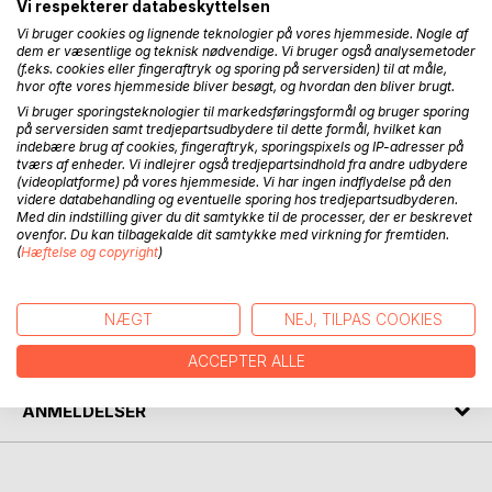
udgivet omkring Brande:
Vi respekterer databeskyttelsen
Vi bruger cookies og lignende teknologier på vores hjemmeside. Nogle af
Tre historier fra Brande,
dem er væsentlige og teknisk nødvendige. Vi bruger også analysemetoder
Otte fortællinger fra krigen 1940-45 i Brande,
(f.eks. cookies eller fingeraftryk og sporing på serversiden) til at måle,
hvor ofte vores hjemmeside bliver besøgt, og hvordan den bliver brugt.
Seksten noter fra Brande,
Vi bruger sporingsteknologier til markedsføringsformål og bruger sporing
Syv noter om industri og håndværk i Brande 1870'erne -
på serversiden samt tredjepartsudbydere til dette formål, hvilket kan
1930'erne.
indebære brug af cookies, fingeraftryk, sporingspixels og IP-adresser på
tværs af enheder. Vi indlejrer også tredjepartsindhold fra andre udbydere
(videoplatforme) på vores hjemmeside. Vi har ingen indflydelse på den
Den når omkring Brande Apotek, Vandrehjemmet,
videre databehandling og eventuelle sporing hos tredjepartsudbyderen.
spejderkorpset i Brande og Bjarne Kielgast s sørgmuntre
Med din indstilling giver du dit samtykke til de processer, der er beskrevet
småstykker og sære begivenheder fra Brande Sogn.
ovenfor. Du kan tilbagekalde dit samtykke med virkning for fremtiden.
(
Hæftelse og copyright
)
FORFATTER
NÆGT
NEJ, TILPAS COOKIES
PRESSEN SKRIVER
ACCEPTER ALLE
ANMELDELSER