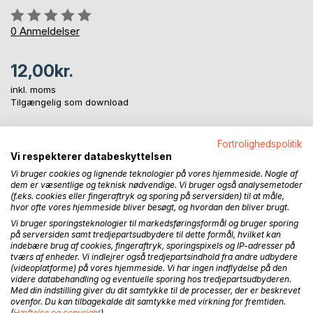
Anmeldelse::
0%
0
Anmeldelser
12,00kr.
inkl. moms
Tilgængelig som download
Fortrolighedspolitik
LÆG I INDKØBSKURVEN
Vi respekterer databeskyttelsen
Vi bruger cookies og lignende teknologier på vores hjemmeside. Nogle af
dem er væsentlige og teknisk nødvendige. Vi bruger også analysemetoder
Føj til ønskeliste
(f.eks. cookies eller fingeraftryk og sporing på serversiden) til at måle,
Anmeld titel
hvor ofte vores hjemmeside bliver besøgt, og hvordan den bliver brugt.
Vi bruger sporingsteknologier til markedsføringsformål og bruger sporing
på serversiden samt tredjepartsudbydere til dette formål, hvilket kan
indebære brug af cookies, fingeraftryk, sporingspixels og IP-adresser på
tværs af enheder. Vi indlejrer også tredjepartsindhold fra andre udbydere
(videoplatforme) på vores hjemmeside. Vi har ingen indflydelse på den
videre databehandling og eventuelle sporing hos tredjepartsudbyderen.
Med din indstilling giver du dit samtykke til de processer, der er beskrevet
ovenfor. Du kan tilbagekalde dit samtykke med virkning for fremtiden.
(
Hæftelse og copyright
)