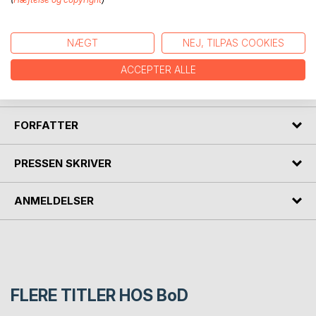
BESKRIVELSE
NOVELLE
NÆGT
NEJ, TILPAS COOKIES
En lille dreng i vaders, et uventet gensyn, og håbet tændes
ACCEPTER ALLE
på ny.
FORFATTER
PRESSEN SKRIVER
ANMELDELSER
FLERE TITLER HOS
BoD