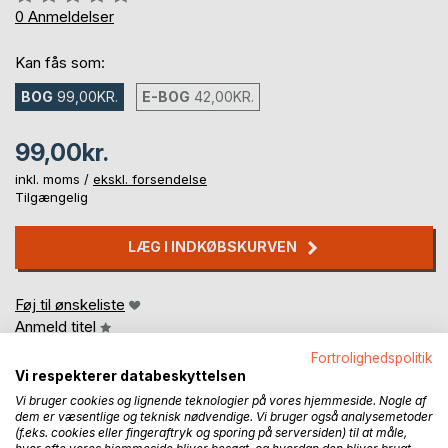
0%
0
Anmeldelser
Kan fås som:
BOG
99,00KR.
E-BOG
42,00KR.
99,00kr.
inkl. moms /
ekskl. forsendelse
Tilgængelig
LÆG I INDKØBSKURVEN
Føj til ønskeliste
Anmeld titel
Fortrolighedspolitik
Vi respekterer databeskyttelsen
Vi bruger cookies og lignende teknologier på vores hjemmeside. Nogle af
dem er væsentlige og teknisk nødvendige. Vi bruger også analysemetoder
(f.eks. cookies eller fingeraftryk og sporing på serversiden) til at måle,