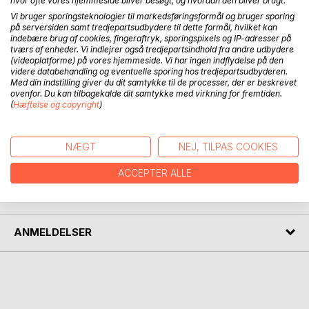
hvor ofte vores hjemmeside bliver besøgt, og hvordan den bliver brugt.
Vi bruger sporingsteknologier til markedsføringsformål og bruger sporing
BESKRIVELSE
på serversiden samt tredjepartsudbydere til dette formål, hvilket kan
indebære brug af cookies, fingeraftryk, sporingspixels og IP-adresser på
tværs af enheder. Vi indlejrer også tredjepartsindhold fra andre udbydere
Platform til udsyn, eftersyn, tilsyn, selvsyn
(videoplatforme) på vores hjemmeside. Vi har ingen indflydelse på den
videre databehandling og eventuelle sporing hos tredjepartsudbyderen.
Med din indstilling giver du dit samtykke til de processer, der er beskrevet
Historier fortalt med smerte humor sorg og glæde
ovenfor. Du kan tilbagekalde dit samtykke med virkning for fremtiden.
(
Hæftelse og copyright
)
Tanker trukket op af livets rummelige skatkammer.
NÆGT
NEJ, TILPAS COOKIES
FORFATTER
ACCEPTER ALLE
PRESSEN SKRIVER
ANMELDELSER