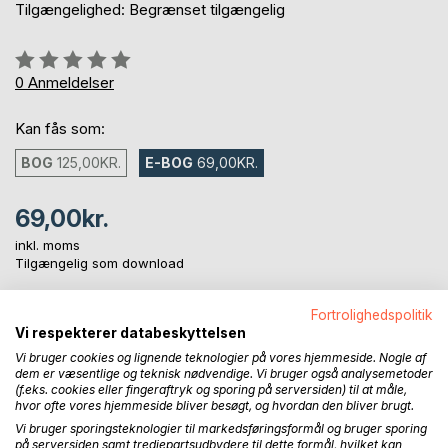
Tilgængelighed: Begrænset tilgængelig
Anmeldelse::
0%
0
Anmeldelser
Kan fås som:
BOG
125,00KR.
E-BOG
69,00KR.
69,00kr.
inkl. moms
Tilgængelig som download
Fortrolighedspolitik
LÆG I INDKØBSKURVEN
Vi respekterer databeskyttelsen
Vi bruger cookies og lignende teknologier på vores hjemmeside. Nogle af
dem er væsentlige og teknisk nødvendige. Vi bruger også analysemetoder
Føj til ønskeliste
(f.eks. cookies eller fingeraftryk og sporing på serversiden) til at måle,
hvor ofte vores hjemmeside bliver besøgt, og hvordan den bliver brugt.
Anmeld titel
Vi bruger sporingsteknologier til markedsføringsformål og bruger sporing
på serversiden samt tredjepartsudbydere til dette formål, hvilket kan