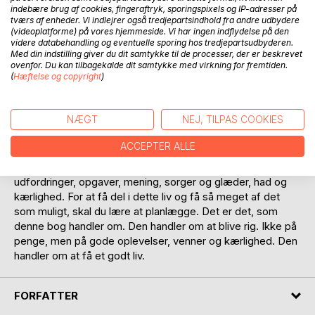
indebære brug af cookies, fingeraftryk, sporingspixels og IP-adresser på
tværs af enheder. Vi indlejrer også tredjepartsindhold fra andre udbydere
(videoplatforme) på vores hjemmeside. Vi har ingen indflydelse på den
videre databehandling og eventuelle sporing hos tredjepartsudbyderen.
Med din indstilling giver du dit samtykke til de processer, der er beskrevet
ovenfor. Du kan tilbagekalde dit samtykke med virkning for fremtiden.
(
Hæftelse og copyright
)
BESKRIVELSE
NÆGT
NEJ, TILPAS COOKIES
Tiden er din vigtigste ressource. Den kan ikke erstattes.
Hver dag eksisterer kun én gang. Enten bruger du den
ACCEPTER ALLE
godt, eller også bruger du den ikke godt. Et godt liv er et liv,
hvor man udnytter tiden effektivt. Det er et liv med
udfordringer, opgaver, mening, sorger og glæder, had og
kærlighed. For at få del i dette liv og få så meget af det
som muligt, skal du lære at planlægge. Det er det, som
denne bog handler om. Den handler om at blive rig. Ikke på
penge, men på gode oplevelser, venner og kærlighed. Den
handler om at få et godt liv.
FORFATTER