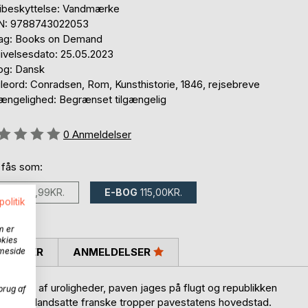
ibeskyttelse: Vandmærke
N: 9788743022053
lag: Books on Demand
ivelsesdato: 25.05.2023
og: Dansk
leord: Conradsen, Rom, Kunsthistorie, 1846, rejsebreve
gængelighed: Begrænset tilgængelig
eldelse::
0
Anmeldelser
 fås som:
BOG
214,99KR.
E-BOG
115,00KR.
politik
m er
okies
SKRIVER
ANMELDELSER
mmeside
r i 1849 af uroligheder, paven jages på flugt og republikken
brug af
riber de ilandsatte franske tropper pavestatens hovedstad.