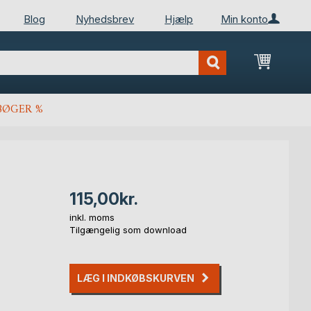
Blog
Nyhedsbrev
Hjælp
Min konto
Min ind
BØGER %
115,00kr.
inkl. moms
Tilgængelig som download
LÆG I INDKØBSKURVEN