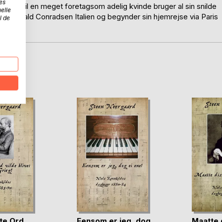
es
n, indtil en meget foretagsom adelig kvinde bruger al sin snilde
elle
ader Harald Conradsen Italien og begynder sin hjemrejse via Paris
l de
D
ste Ord
Eensom er jeg, dog
Maatte 