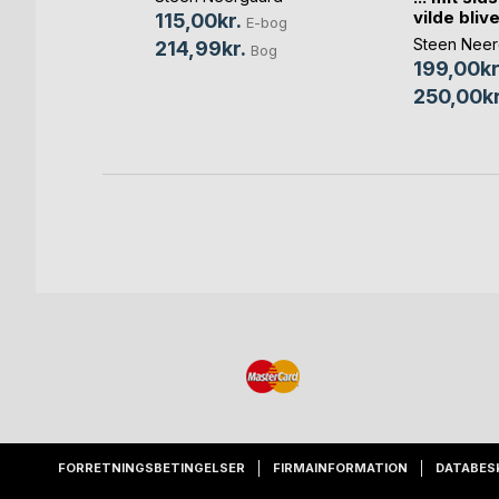
vilde blive:
115,00kr.
bog
E-bog
Steen Neer
214,99kr.
Bog
Bog
199,00kr
250,00kr
FORRETNINGSBETINGELSER
FIRMAINFORMATION
DATABES