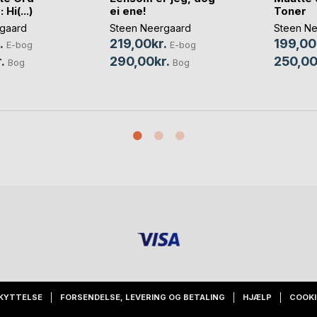
 Hi(...)
ei ene!
Toner
gaard
Steen Neergaard
Steen Ne
.
219,00kr.
199,00
E-bog
E-bog
.
290,00kr.
250,00
Bog
Bog
KYTTELSE
FORSENDELSE, LEVERING OG BETALING
HJÆLP
COOKI