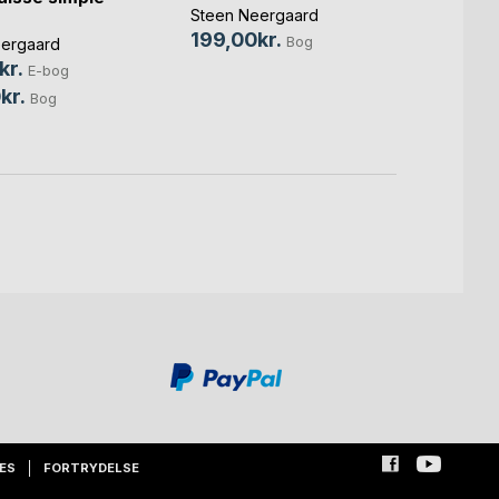
Steen Neergaard
239,
199,00kr.
Bog
ergaard
299,
kr.
E-bog
kr.
Bog
ES
FORTRYDELSE