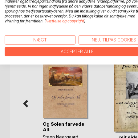
indlejrer også tredjepartsindhold fra andre udbydere (videoplatforme) på vor
Kunstnerne forsøger uden held at forlade pavestate
hjemmeside. Vi har ingen indflydelse på den videre databehandling og eventu
og eliminerer forhindringerne. Senere på året forl
sporing hos tredjepartsudbyderen. Med din indstilling giver du dit samtykke ti
processer, der er beskrevet ovenfor. Du kan tilbagekalde dit samtykke med
og London.
virkning for fremtiden. (
Hæftelse og copyright
)
NÆGT
NEJ, TILPAS COOKIES
FLERE TITLER HOS
Bo
ACCEPTER ALLE
Og Solen farvede
 breve
Alt
... mit sid
Steen Neergaard