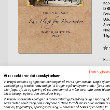
Kop
ISB
For
Udg
Spr
Nøg
Til
Anm
0%
Kan
Fortroligheds
Vi respekterer databeskyttelsen
Vi bruger cookies og lignende teknologier på vores hjemmeside. Nogle af de
væsentlige og teknisk nødvendige. Vi bruger også analysemetoder (f.eks. co
BESKRIVELSE
FORFATTER
PRESSEN 
eller fingeraftryk og sporing på serversiden) til at måle, hvor ofte vores hje
bliver besøgt, og hvordan den bliver brugt.
Vi bruger sporingsteknologier til markedsføringsformål og bruger sporing på
Idyllen i den danske kunstnerkoloni i Rom krakelere
serversiden samt tredjepartsudbydere til dette formål, hvilket kan indebære 
cookies, fingeraftryk, sporingspixels og IP-adresser på tværs af enheder. Vi
udråbes. Da Garibaldi holder sit indtog i Rom, ang