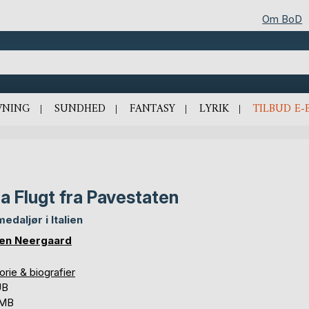
Om BoD
VNING
SUNDHED
FANTASY
LYRIK
TILBUD E-
a Flugt fra Pavestaten
medaljør i Italien
en Neergaard
orie & biografier
UB
 MB