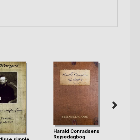
Harald Conradsens
Amir
Rejsedagbog
disse simple
Amira 