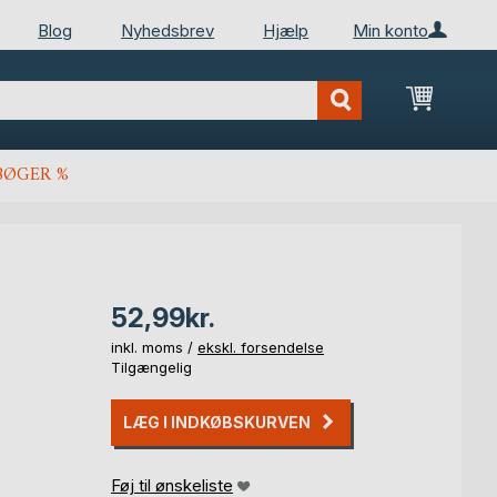
Blog
Nyhedsbrev
Hjælp
Min konto
Min ind
BØGER %
52,99kr.
inkl. moms /
ekskl. forsendelse
Tilgængelig
LÆG I INDKØBSKURVEN
Føj til ønskeliste