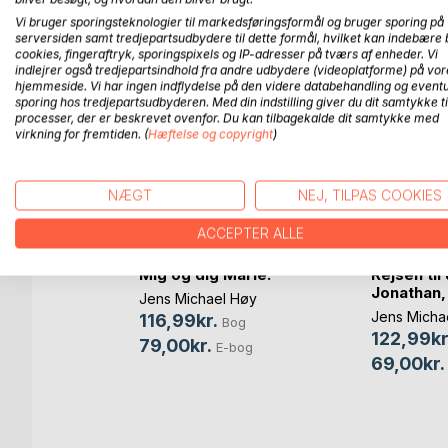
FLERE TITLER HOS
Bo
Vi bruger sporingsteknologier til markedsføringsformål og bruger sporing på
serversiden samt tredjepartsudbydere til dette formål, hvilket kan indebære 
cookies, fingeraftryk, sporingspixels og IP-adresser på tværs af enheder. Vi
indlejrer også tredjepartsindhold fra andre udbydere (videoplatforme) på vor
hjemmeside. Vi har ingen indflydelse på den videre databehandling og eventu
sporing hos tredjepartsudbyderen. Med din indstilling giver du dit samtykke ti
processer, der er beskrevet ovenfor. Du kan tilbagekalde dit samtykke med
virkning for fremtiden. (
Hæftelse og copyright
)
NÆGT
NEJ, TILPAS COOKIES
ACCEPTER ALLE
Mig og dig Marie.
Rejsen ti
rnet IKKE
Jonathan, S
Jens Michael Høy
Jens Micha
116,99kr.
Bog
n
122,99kr
79,00kr.
E-bog
og
69,00kr.
bog