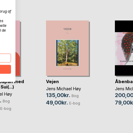
D
brug af
es
elle
l de
l Japan med
Vejen
Åbenba
ui(...)
Jens Michael Høy
Jens Mic
el Høy
135,00kr.
200,00
Bog
.
Bog
49,00kr.
79,00k
E-bog
E-bog