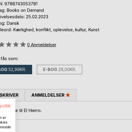
N: 9788743053781
lag: Books on Demand
ivelsesdato: 25.02.2023
og: Dansk
eord: Kærlighed, konflikt, oplevelse, kultur, Kunst
eldelse::
0
Anmeldelser
 fås som:
BOG
52,99KR.
E-BOG
29,00KR.
SKRIVER
ANMELDELSER
politik
 rejse til El Hierro.
m er
okies
mmeside