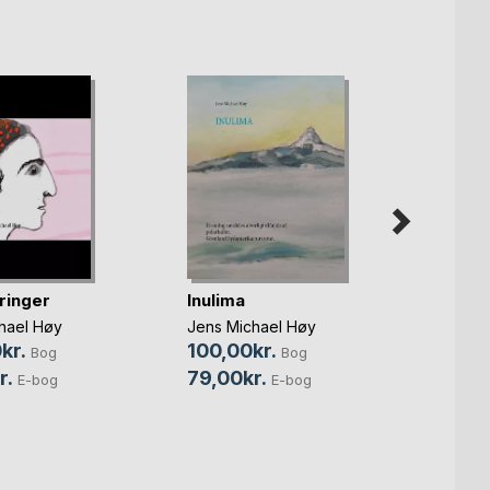
ringer
Inulima
Rejse
hael Høy
Jens Michael Høy
Mette,
kr.
100,00kr.
Bog
Bog
Jens M
r.
79,00kr.
E-bog
E-bog
85,0
29,0