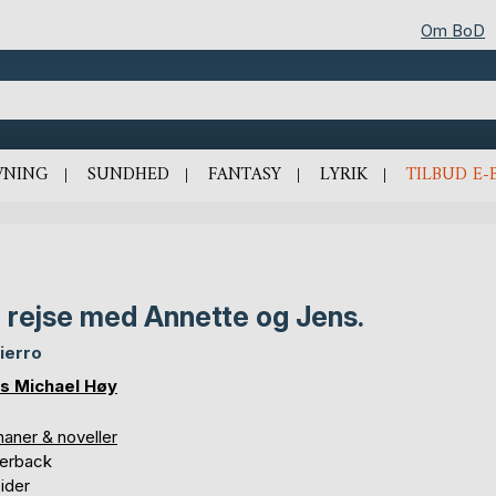
Om BoD
VNING
SUNDHED
FANTASY
LYRIK
TILBUD E-
 rejse med Annette og Jens.
Hierro
s Michael Høy
aner & noveller
erback
ider