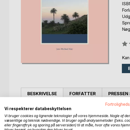
ISB
For
Udg
Spr
Nøgl
Anm
0%
Kan
BESKRIVELSE
FORFATTER
PRESSEN 
Fortroligheds
Beskrivelse af to ældre menneskers oplevelser på en
Vi respekterer databeskyttelsen
Vi bruger cookies og lignende teknologier på vores hjemmeside. Nogle af de
væsentlige og teknisk nødvendige. Vi bruger også analysemetoder (f.eks. co
eller fingeraftryk og sporing på serversiden) til at måle, hvor ofte vores hje
bliver besøgt, og hvordan den bliver brugt.