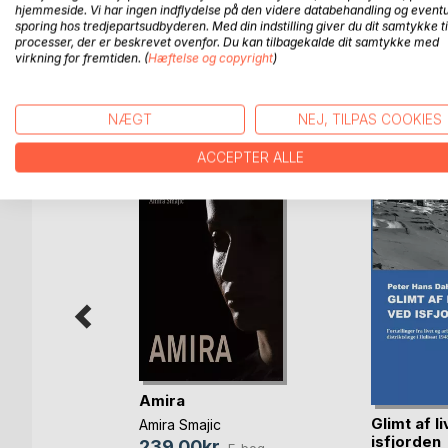
hjemmeside. Vi har ingen indflydelse på den videre databehandling og eventu
den var færdig, fortsatte jeg med Wilken Slægten,
sporing hos tredjepartsudbyderen. Med din indstilling giver du dit samtykke ti
så endelig blevet færdig med min fortælling om mi
processer, der er beskrevet ovenfor. Du kan tilbagekalde dit samtykke med
virkning for fremtiden. (
Hæftelse og copyright
)
FLERE TITLER HOS
Bo
NÆGT
NEJ, TILPAS COOKIES
ACCEPTER ALLE
Amira
Glimt af l
læse
Amira Smajic
isfjorden
239,00kr.
E-bog