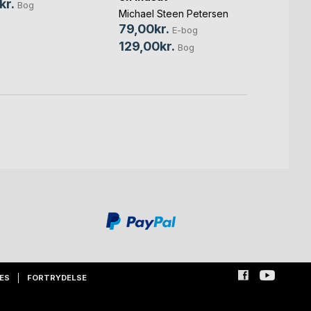
Jørge
kr.
Bog
Michael Steen Petersen
Søren
79,00kr.
65,0
E-bog
129,00kr.
100,
Bog
ES
FORTRYDELSE