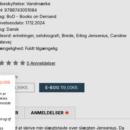
ibeskyttelse: Vandmærke
N: 9788743051084
lag: BoD - Books on Demand
velsesdato: 17.12.2024
og: Dansk
eord: erindringer, selvbiografi, Brede, Erling Jensenius, Caroline
lievej
ængelighed: Fuldt tilgængelig
eldelse::
0
Anmeldelser
 fås som:
politik
BOG
304,99KR.
E-BOG
119,00KR.
m er
okies
mmeside
SKRIVER
ANMELDELSER
brug af
i gang med at skrive min slægtstavle over slægten Jensenius. Da
es