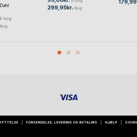
E-bog
179,99
 Dahl
299,95kr.
Bog
E-bog
Bog
KYTTELSE
FORSENDELSE, LEVERING OG BETALING
HJÆLP
COOKI