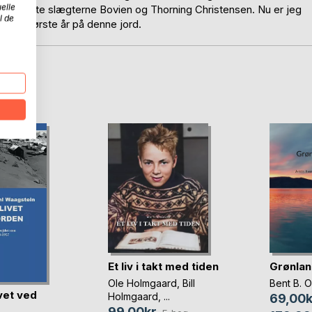
elle
 så fulgte slægterne Bovien og Thorning Christensen. Nu er jeg
l de
ne 22 første år på denne jord.
D
Et liv i takt med tiden
Grønlan
Ole Holmgaard
,
Bill
Bent B. 
ivet ved
Holmgaard
, ...
69,00k
99,00kr.