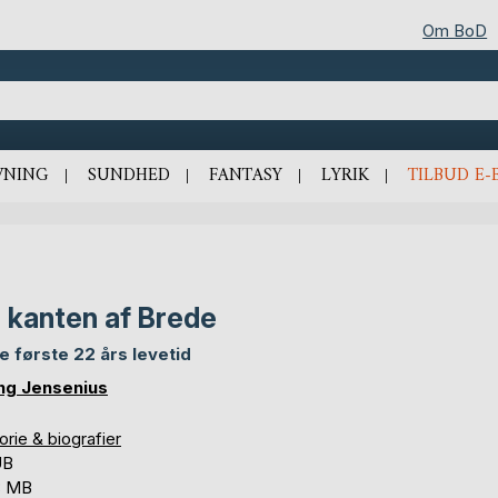
Om BoD
VNING
SUNDHED
FANTASY
LYRIK
TILBUD E-
 kanten af Brede
e første 22 års levetid
ing Jensenius
orie & biografier
UB
8 MB