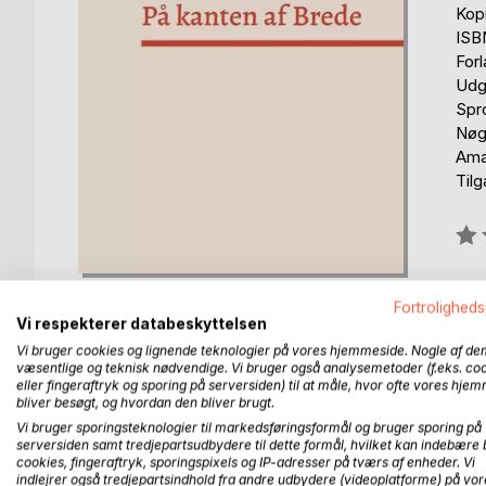
Kop
ISB
For
Udgi
Spr
Nøgl
Ama
Tilg
Anm
0%
Kan
Fortroligheds
Vi respekterer databeskyttelsen
Vi bruger cookies og lignende teknologier på vores hjemmeside. Nogle af de
væsentlige og teknisk nødvendige. Vi bruger også analysemetoder (f.eks. co
eller fingeraftryk og sporing på serversiden) til at måle, hvor ofte vores hje
bliver besøgt, og hvordan den bliver brugt.
BESKRIVELSE
FORFATTER
PRESSEN 
Vi bruger sporingsteknologier til markedsføringsformål og bruger sporing på
serversiden samt tredjepartsudbydere til dette formål, hvilket kan indebære 
cookies, fingeraftryk, sporingspixels og IP-adresser på tværs af enheder. Vi
Da jeg gik på pension i år 2002, var jeg allerede 
indlejrer også tredjepartsindhold fra andre udbydere (videoplatforme) på vor