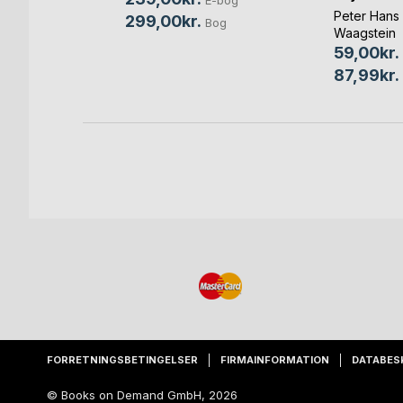
Peter Hans
299,00kr.
Bog
Waagstein
-bog
59,00kr.
Bog
87,99kr.
FORRETNINGSBETINGELSER
FIRMAINFORMATION
DATABES
© Books on Demand GmbH, 2026