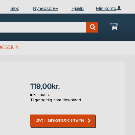
Blog
Nyhedsbrev
Hjælp
Min konto
Min ind
BØGER %
119,00kr.
inkl. moms
Tilgængelig som download
LÆG I INDKØBSKURVEN