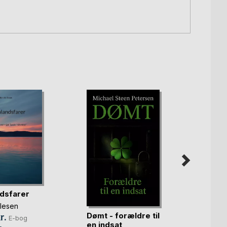
dsfarer
Olesen
Dømt - forældre til
Mysti
r.
E-bog
en indsat