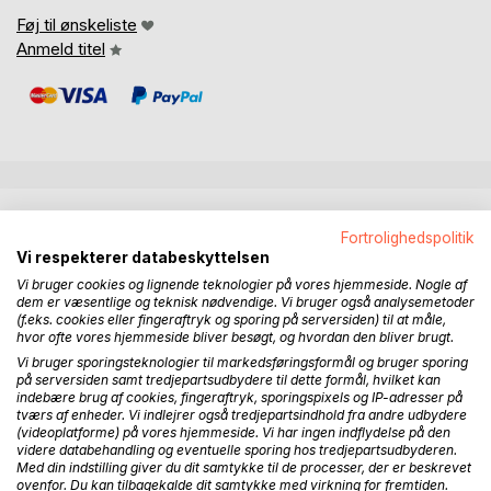
Føj til ønskeliste
Anmeld titel
BESKRIVELSE
Fortrolighedspolitik
Vi respekterer databeskyttelsen
Dette er en fortælling om en jagtsafari i Afrika, som
Vi bruger cookies og lignende teknologier på vores hjemmeside. Nogle af
gengiver oplevelser og glæden ved jagten i det afrikanske
dem er væsentlige og teknisk nødvendige. Vi bruger også analysemetoder
(f.eks. cookies eller fingeraftryk og sporing på serversiden) til at måle,
landskab efter de fantastisk smukke antiloper som kudu,
hvor ofte vores hjemmeside bliver besøgt, og hvordan den bliver brugt.
nyala, bushbuck og impala.
Vi bruger sporingsteknologier til markedsføringsformål og bruger sporing
på serversiden samt tredjepartsudbydere til dette formål, hvilket kan
Jagten foregår i KwaZulu Natal i Sydafrika, hvor det er
indebære brug af cookies, fingeraftryk, sporingspixels og IP-adresser på
tværs af enheder. Vi indlejrer også tredjepartsindhold fra andre udbydere
muligt at komme på jagt på den frie vildtbane uden høje
(videoplatforme) på vores hjemmeside. Vi har ingen indflydelse på den
vildthegn. Dette har været afgørende for forfatteren og
videre databehandling og eventuelle sporing hos tredjepartsudbyderen.
berøres som et tema i bogen.
Med din indstilling giver du dit samtykke til de processer, der er beskrevet
ovenfor. Du kan tilbagekalde dit samtykke med virkning for fremtiden.