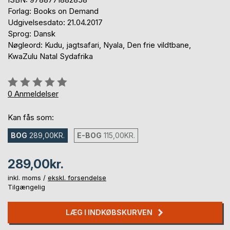
Forlag: Books on Demand
Udgivelsesdato: 21.04.2017
Sprog: Dansk
Nøgleord: Kudu, jagtsafari, Nyala, Den frie vildtbane,
KwaZulu Natal Sydafrika
Anmeldelse::
0%
0
Anmeldelser
Kan fås som:
BOG
289,00KR.
E-BOG
115,00KR.
289,00kr.
inkl. moms /
ekskl. forsendelse
Tilgængelig
LÆG I INDKØBSKURVEN