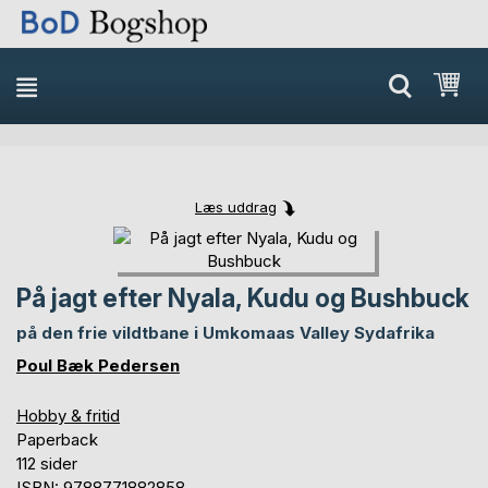
Min
Læs uddrag
Skip
Skip
to
to
the
the
På jagt efter Nyala, Kudu og Bushbuck
end
beginning
of
of
på den frie vildtbane i Umkomaas Valley Sydafrika
the
the
Poul Bæk Pedersen
images
images
gallery
gallery
Hobby & fritid
Paperback
112 sider
ISBN: 9788771882858