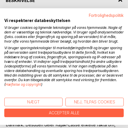
BESKRIVELSE
Fortrolighedspolitik
Drag på eventyr i havkajak med Kajak-Lasse som
Vi respekterer databeskyttelsen
styrmand. Oplev Danmarks smukkeste kanter fra havsiden,
Vi bruger cookies og lignende teknologier på vores hjemmeside. Nogle af
og hvordan Kajak-Lasses enestående kompetencer
dem er væsentlige og teknisk nødvendige. Vi bruger også analysemetoder
kommer i spil i kampen med naturens voldsomme kræfter
(f.eks. cookies eller fingeraftryk og sporing på serversiden) til at måle,
på havet. I autentiske fortællinger og billeder kan du indleve
hvor ofte vores hjemmeside bliver besøgt, og hvordan den bliver brugt.
dig i hans personlige oplevelser, fejl og læring og måske
Vi bruger sporingsteknologier til markedsføringsformål og bruger sporing
endda selv blive inspireret til en tur i havkajak. Du er i hvert
på serversiden samt tredjepartsudbydere til dette formål, hvilket kan
indebære brug af cookies, fingeraftryk, sporingspixels og IP-adresser på
fald garanteret en fornyet respekt for naturen samt for de
tværs af enheder. Vi indlejrer også tredjepartsindhold fra andre udbydere
kompetencer, det kræver at ro i havkajak.
(videoplatforme) på vores hjemmeside. Vi har ingen indflydelse på den
videre databehandling og eventuelle sporing hos tredjepartsudbyderen.
Med din indstilling giver du dit samtykke til de processer, der er beskrevet
Lasse roede i vinteren 2019 Danmark rundt i havkajak, og
ovenfor. Du kan tilbagekalde dit samtykke med virkning for fremtiden.
med sine dengang 25 år er Lasse den yngste til at
(
Hæftelse og copyright
)
gennemføre rejsen med en distance på mere end 1.300
kilometer.
NÆGT
NEJ, TILPAS COOKIES
I bogen ´På eventyr i havkajak´ deler Kajak-Lasse ud af
sine personlige billeder, erindringer og oplevelser fra netop
ACCEPTER ALLE
denne rejse, men også fra sine øvrige rejser rundt i
Danmark. Desuden deler Kajak-Lasse enkelte fakta om,