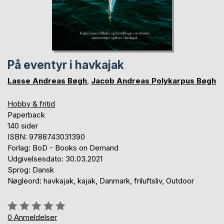
På eventyr i havkajak
Lasse Andreas Bøgh
,
Jacob Andreas Polykarpus Bøgh
Hobby & fritid
Paperback
140 sider
ISBN: 9788743031390
Forlag: BoD - Books on Demand
Udgivelsesdato: 30.03.2021
Sprog: Dansk
Nøgleord: havkajak, kajak, Danmark, friluftsliv, Outdoor
Anmeldelse::
0%
0
Anmeldelser