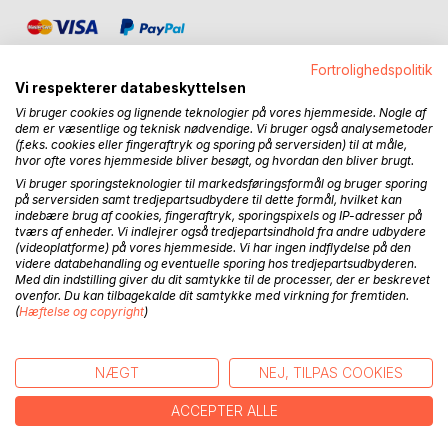
Fortrolighedspolitik
Vi respekterer databeskyttelsen
Vi bruger cookies og lignende teknologier på vores hjemmeside. Nogle af
dem er væsentlige og teknisk nødvendige. Vi bruger også analysemetoder
BESKRIVELSE
(f.eks. cookies eller fingeraftryk og sporing på serversiden) til at måle,
hvor ofte vores hjemmeside bliver besøgt, og hvordan den bliver brugt.
Vi bruger sporingsteknologier til markedsføringsformål og bruger sporing
Oskar er gået i stå. 29 år gammel, fastlåst i en hverdag med
på serversiden samt tredjepartsudbydere til dette formål, hvilket kan
arbejde, øl og PlayStation, og et forhold, der smuldrer
indebære brug af cookies, fingeraftryk, sporingspixels og IP-adresser på
tværs af enheder. Vi indlejrer også tredjepartsindhold fra andre udbydere
mellem fingrene på ham. Hans kæreste kræver mere, end
(videoplatforme) på vores hjemmeside. Vi har ingen indflydelse på den
han kan give, og Oskar kan ikke længere finde mening i det
videre databehandling og eventuelle sporing hos tredjepartsudbyderen.
liv, han lever. Indtil den dag, hvor det hele brister.
Med din indstilling giver du dit samtykke til de processer, der er beskrevet
ovenfor. Du kan tilbagekalde dit samtykke med virkning for fremtiden.
(
Hæftelse og copyright
)
Oskar er en fortælling om, hvordan hverdagen kan blive så
monoton, at farverne forsvinder, og rastløsheden tager
over. Det er historien om følelsen af at sakke bagud,
NÆGT
NEJ, TILPAS COOKIES
frygten for at gå glip af noget og menneskets konstante
jagt på fremdrift.
ACCEPTER ALLE
"Menneskeskæbner" er en novelleserie, der dykker ned i