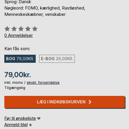
Sprog: Dansk
Nøgleord: FOMO, kærlighed, Rastløshed,
Menneskeskæbner, venskaber
Anmeldelse::
0%
0
Anmeldelser
Kan fås som:
BOG
79,00KR.
E-BOG
29,00KR.
79,00kr.
inkl. moms /
ekskl. forsendelse
Tilgængelig
LÆG I INDKØBSKURVEN
Føj til ønskeliste
Anmeld titel