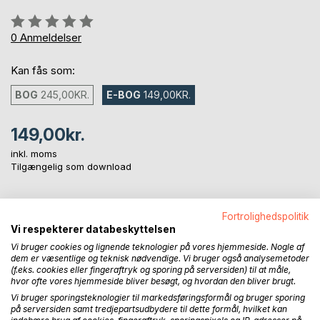
Anmeldelse::
0%
0
Anmeldelser
Kan fås som:
BOG
245,00KR.
E-BOG
149,00KR.
149,00kr.
inkl. moms
Tilgængelig som download
LÆG I INDKØBSKURVEN
Fortrolighedspolitik
Vi respekterer databeskyttelsen
Vi bruger cookies og lignende teknologier på vores hjemmeside. Nogle af
Føj til ønskeliste
dem er væsentlige og teknisk nødvendige. Vi bruger også analysemetoder
(f.eks. cookies eller fingeraftryk og sporing på serversiden) til at måle,
Anmeld titel
hvor ofte vores hjemmeside bliver besøgt, og hvordan den bliver brugt.
Vi bruger sporingsteknologier til markedsføringsformål og bruger sporing
på serversiden samt tredjepartsudbydere til dette formål, hvilket kan