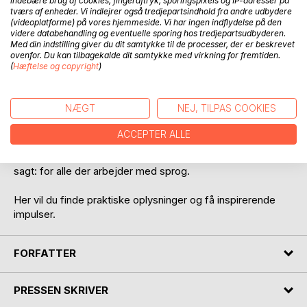
indebære brug af cookies, fingeraftryk, sporingspixels og IP-adresser på
tværs af enheder. Vi indlejrer også tredjepartsindhold fra andre udbydere
(videoplatforme) på vores hjemmeside. Vi har ingen indflydelse på den
videre databehandling og eventuelle sporing hos tredjepartsudbyderen.
Med din indstilling giver du dit samtykke til de processer, der er beskrevet
ovenfor. Du kan tilbagekalde dit samtykke med virkning for fremtiden.
BESKRIVELSE
(
Hæftelse og copyright
)
Denne bog indeholder ca. 1600 ordsprog og faste
NÆGT
NEJ, TILPAS COOKIES
vendinger.
ACCEPTER ALLE
ORDSPROG OG VENDINGER PÅ FIRE SPROG er et nyttigt
redskab for oversættere, sproglærere og studerende. Kort
sagt: for alle der arbejder med sprog.
Her vil du finde praktiske oplysninger og få inspirerende
impulser.
FORFATTER
PRESSEN SKRIVER