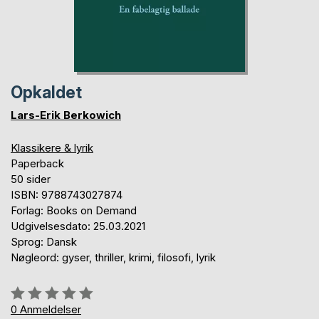
Opkaldet
Lars-Erik Berkowich
Klassikere & lyrik
Paperback
50 sider
ISBN: 9788743027874
Forlag: Books on Demand
Udgivelsesdato: 25.03.2021
Sprog: Dansk
Nøgleord: gyser, thriller, krimi, filosofi, lyrik
Anmeldelse::
0%
0
Anmeldelser