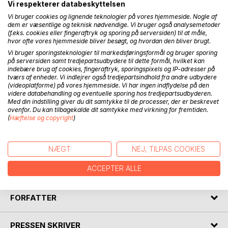
BESKRIVELSE
Vi respekterer databeskyttelsen
Vi bruger cookies og lignende teknologier på vores hjemmeside. Nogle af
dem er væsentlige og teknisk nødvendige. Vi bruger også analysemetoder
"Opkaldet" fortsætter i bestræbelsen om at opklare
(f.eks. cookies eller fingeraftryk og sporing på serversiden) til at måle,
selveste "opdagelsen" på opfordring, og gennem en slags
hvor ofte vores hjemmeside bliver besøgt, og hvordan den bliver brugt.
fabulerende ballade viser det sig at selveste skriveren er
Vi bruger sporingsteknologier til markedsføringsformål og bruger sporing
på serversiden samt tredjepartsudbydere til dette formål, hvilket kan
dybt involveret i de tegn og beretninger som skal skrives ...
indebære brug af cookies, fingeraftryk, sporingspixels og IP-adresser på
det nærmer sig en filosofisk gyser ... med fadermord ...
tværs af enheder. Vi indlejrer også tredjepartsindhold fra andre udbydere
opgøret med skriftens herredømme ... og ikke mindst hele
(videoplatforme) på vores hjemmeside. Vi har ingen indflydelse på den
ideen om utroskab, overvågning og plagiatets figur og
videre databehandling og eventuelle sporing hos tredjepartsudbyderen.
Med din indstilling giver du dit samtykke til de processer, der er beskrevet
spøgelses-agtige spaltninger; hvem er det egentlig der slår
ovenfor. Du kan tilbagekalde dit samtykke med virkning for fremtiden.
ihjel og bliver slået ihjel?
(
Hæftelse og copyright
)
Lars Erik Berkowich søger svar herpå i sig selv og gennem
fortællingens kringlekroge og dybe betydningslag finder
NÆGT
NEJ, TILPAS COOKIES
han sin fars efterladenskaber, der sig ikke blot ham noget ...
men noget til hele menneskeheden ...
ACCEPTER ALLE
FORFATTER
PRESSEN SKRIVER