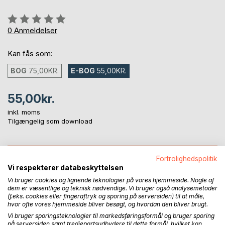
Anmeldelse::
0%
0
Anmeldelser
Kan fås som:
BOG
75,00KR.
E-BOG
55,00KR.
55,00kr.
inkl. moms
Tilgængelig som download
LÆG I INDKØBSKURVEN
Fortrolighedspolitik
Vi respekterer databeskyttelsen
Vi bruger cookies og lignende teknologier på vores hjemmeside. Nogle af
Føj til ønskeliste
dem er væsentlige og teknisk nødvendige. Vi bruger også analysemetoder
Anmeld titel
(f.eks. cookies eller fingeraftryk og sporing på serversiden) til at måle,
hvor ofte vores hjemmeside bliver besøgt, og hvordan den bliver brugt.
Vi bruger sporingsteknologier til markedsføringsformål og bruger sporing
på serversiden samt tredjepartsudbydere til dette formål, hvilket kan