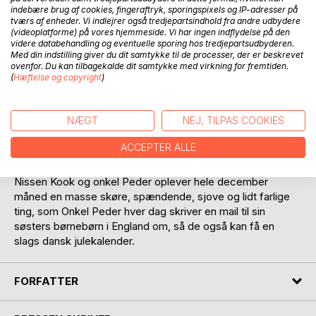
indebære brug af cookies, fingeraftryk, sporingspixels og IP-adresser på
tværs af enheder. Vi indlejrer også tredjepartsindhold fra andre udbydere
(videoplatforme) på vores hjemmeside. Vi har ingen indflydelse på den
videre databehandling og eventuelle sporing hos tredjepartsudbyderen.
Med din indstilling giver du dit samtykke til de processer, der er beskrevet
BESKRIVELSE
ovenfor. Du kan tilbagekalde dit samtykke med virkning for fremtiden.
(
Hæftelse og copyright
)
Årets sjoveste julekalender, om onkel Peder, der hver
NÆGT
NEJ, TILPAS COOKIES
december får besøg af en rigtig nisse, fordi onkel Peder
engang for mange år siden har været elev på en fin
ACCEPTER ALLE
trylleskole, men blev smidt ud, fordi han lavede for mange
spillopper.
Nissen Kook og onkel Peder oplever hele december
måned en masse skøre, spændende, sjove og lidt farlige
ting, som Onkel Peder hver dag skriver en mail til sin
søsters børnebørn i England om, så de også kan få en
slags dansk julekalender.
FORFATTER