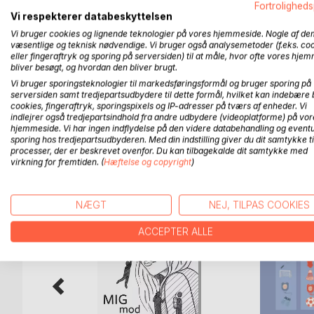
Fortroligheds
andre kæmpeøgler!"
Vi respekterer databeskyttelsen
Med Jorden i flammer og lyden af lidende dinosaur
Vi bruger cookies og lignende teknologier på vores hjemmeside. Nogle af de
væsentlige og teknisk nødvendige. Vi bruger også analysemetoder (f.eks. co
Den Gale Galakse 1: Ondskaben Vågner tager dig 
eller fingeraftryk og sporing på serversiden) til at måle, hvor ofte vores hje
Hyori, da Peter en skæbnesvanger dag finder en 
bliver besøgt, og hvordan den bliver brugt.
strandet alien eller er han krigsforbryderen Lum
Vi bruger sporingsteknologier til markedsføringsformål og bruger sporing på
serversiden samt tredjepartsudbydere til dette formål, hvilket kan indebære 
udslettelse for 65 millioner år siden? Læs med og 
cookies, fingeraftryk, sporingspixels og IP-adresser på tværs af enheder. Vi
indlejrer også tredjepartsindhold fra andre udbydere (videoplatforme) på vor
hjemmeside. Vi har ingen indflydelse på den videre databehandling og eventu
sporing hos tredjepartsudbyderen. Med din indstilling giver du dit samtykke ti
processer, der er beskrevet ovenfor. Du kan tilbagekalde dit samtykke med
FLERE TITLER HOS
Bo
virkning for fremtiden. (
Hæftelse og copyright
)
NÆGT
NEJ, TILPAS COOKIES
ACCEPTER ALLE