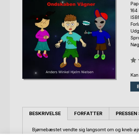
Pap
164 
ISB
For
Udg
Spr
Nøgl
Anm
0%
Kan
BESKRIVELSE
FORFATTER
PRESSEN 
Bjørnebæstet vendte sig langsomt om og kneb ø
"Dér er du!" råbte han djævelsk. "Det ypperste b