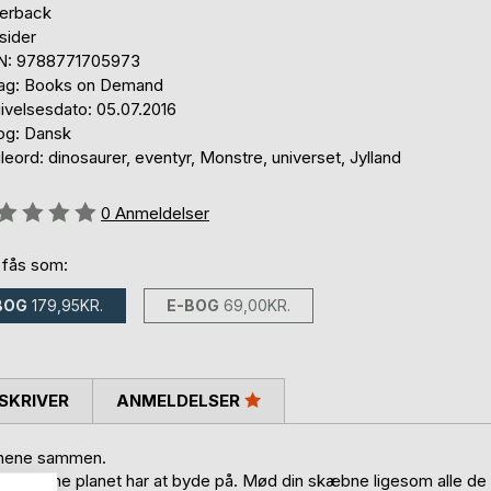
erback
sider
N: 9788771705973
lag: Books on Demand
ivelsesdato: 05.07.2016
og: Dansk
eord: dinosaurer, eventyr, Monstre, universet, Jylland
eldelse::
0
Anmeldelser
 fås som:
BOG
179,95KR.
E-BOG
69,00KR.
SKRIVER
ANMELDELSER
jnene sammen.
ytte denne planet har at byde på. Mød din skæbne ligesom alle de