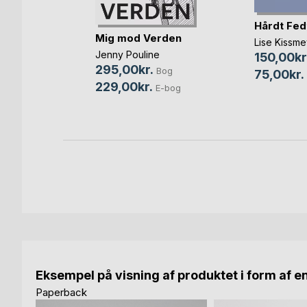
Hårdt Fed
rden -
Mig mod Verden
Lise Kissme
Jenny Pouline
150,00kr
robel
295,00kr.
Bog
75,00kr.
Bog
229,00kr.
E-bog
bog
Eksempel på visning af produktet i form af e
Paperback