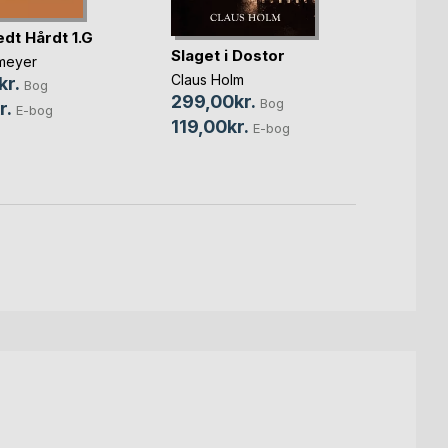
edt Hårdt 1.G
Slaget i Dostor
Slage
smeyer
Claus Holm
Claus 
kr.
Bog
299,00kr.
299,
Bog
r.
E-bog
119,00kr.
129,0
E-bog