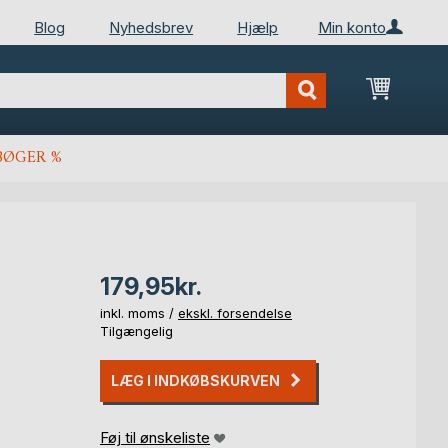
Blog
Nyhedsbrev
Hjælp
Min konto
Min ind
BØGER %
179,95kr.
inkl. moms /
ekskl. forsendelse
Tilgængelig
LÆG I INDKØBSKURVEN
Føj til ønskeliste