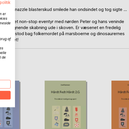
politik
er og znazzle blasterskud smilede han ondsindet og tog sigte ...
m er
okies
med på et non-stop eventyr med nørden Peter og hans veninde
mmeside
bamselignende skabning ude i skoven. Er væsenet en fredelig
bazor, der stod bag folkemordet på marsboerne og dinosaurernes
brug af
få svaret!
es
elle
l de
D