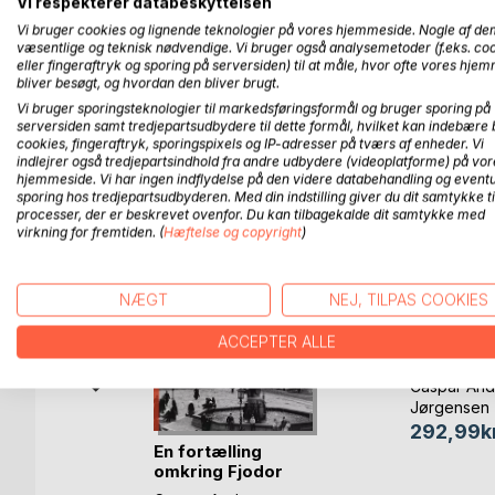
Vi respekterer databeskyttelsen
krølhårsmadrasser, men selv enkekejserindens hu
Vi bruger cookies og lignende teknologier på vores hjemmeside. Nogle af de
hverdagen på det lille slot, åbner dørene til hus
væsentlige og teknisk nødvendige. Vi bruger også analysemetoder (f.eks. co
eller fingeraftryk og sporing på serversiden) til at måle, hvor ofte vores hje
enkekejserindens trofaste stab.
bliver besøgt, og hvordan den bliver brugt.
Vi bruger sporingsteknologier til markedsføringsformål og bruger sporing på
serversiden samt tredjepartsudbydere til dette formål, hvilket kan indebære 
cookies, fingeraftryk, sporingspixels og IP-adresser på tværs af enheder. Vi
FLERE TITLER HOS
Bo
indlejrer også tredjepartsindhold fra andre udbydere (videoplatforme) på vor
hjemmeside. Vi har ingen indflydelse på den videre databehandling og eventu
sporing hos tredjepartsudbyderen. Med din indstilling giver du dit samtykke ti
processer, der er beskrevet ovenfor. Du kan tilbagekalde dit samtykke med
virkning for fremtiden. (
Hæftelse og copyright
)
NÆGT
NEJ, TILPAS COOKIES
ACCEPTER ALLE
Kejserin
Caspar And
Jørgensen
292,99kr
En fortælling
r -
omkring Fjodor
il Bibelen
Mikha(...)