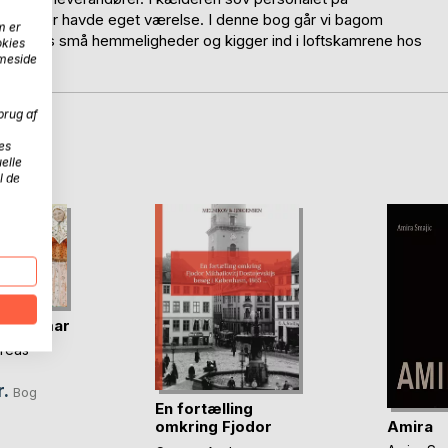
ndelufter havde eget værelse. I denne bog går vi bagom
m er
holdningens små hemmeligheder og kigger ind i loftskamrene hos
okies
mmeside
brug af
D
es
elle
l de
de Dagmar
reas
.
Bog
En fortælling
Amira
omkring Fjodor
Mikha(...)