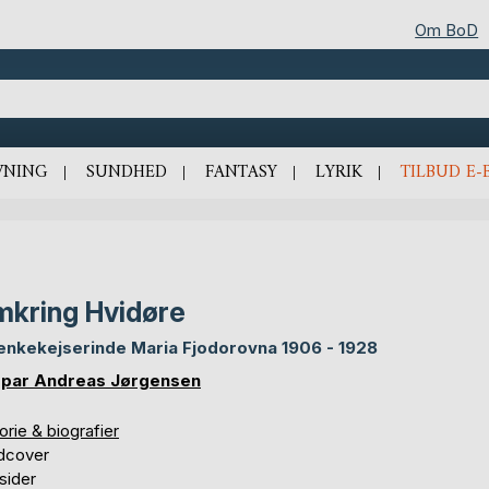
Om BoD
VNING
SUNDHED
FANTASY
LYRIK
TILBUD E-
kring Hvidøre
enkekejserinde Maria Fjodorovna 1906 - 1928
par Andreas Jørgensen
orie & biografier
dcover
sider