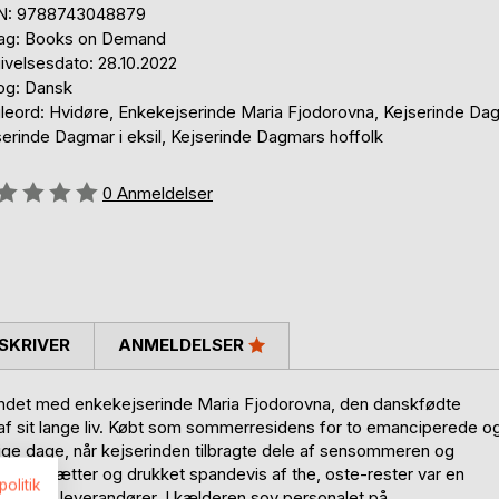
N: 9788743048879
lag: Books on Demand
ivelsesdato: 28.10.2022
og: Dansk
leord: Hvidøre, Enkekejserinde Maria Fjodorovna, Kejserinde Da
serinde Dagmar i eksil, Kejserinde Dagmars hoffolk
eldelse::
0
Anmeldelser
SKRIVER
ANMELDELSER
bundet med enkekejserinde Maria Fjodorovna, den danskfødte
d af sit lange liv. Købt som sommerresidens for to emanciperede o
ige dage, når kejserinden tilbragte dele af sensommeren og
de rødspætter og drukket spandevis af the, oste-rester var en
politik
 bedste leverandører. I kælderen sov personalet på