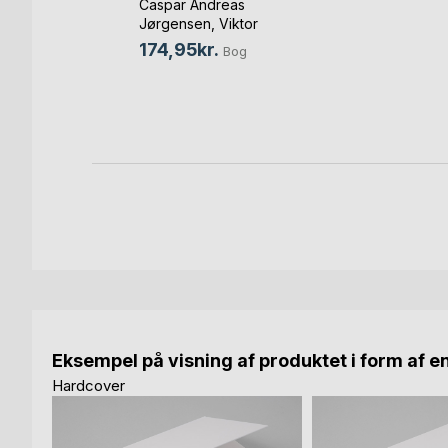
Caspar Andreas
sen
Jørgensen
,
Viktor
Melnikov
, ...
og
174,95kr.
Bog
bog
Eksempel på visning af produktet i form af e
Hardcover