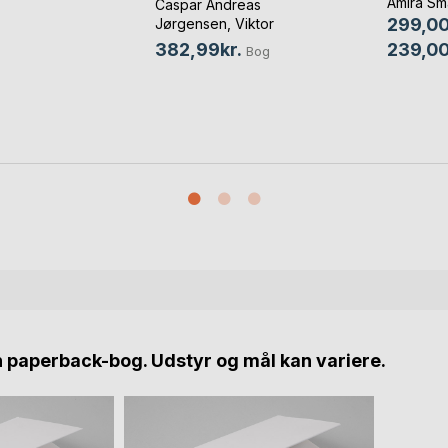
Amira Sma
Caspar Andreas
299,00
Jørgensen
,
Viktor
Melnikov
, ...
239,00
382,99kr.
Bog
n paperback-bog. Udstyr og mål kan variere.