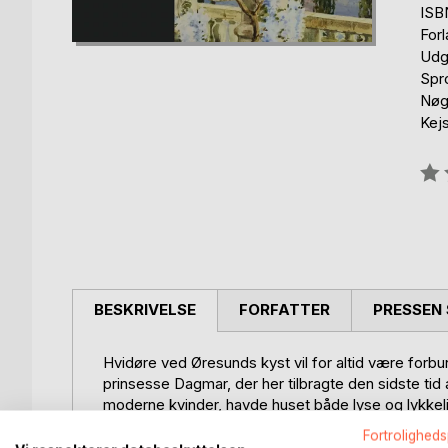
ISB
For
Udg
Spr
Nøg
Kej
Anm
0%
BESKRIVELSE
FORFATTER
PRESSEN 
Hvidøre ved Øresunds kyst vil for altid være for
prinsesse Dagmar, der her tilbragte den sidste ti
moderne kvinder, havde huset både lyse og lykkel
efteråret i sit elskede Danmark. Her blev spist fe
Fortroligheds
delikatesse og til køkkenet benyttede man kun de