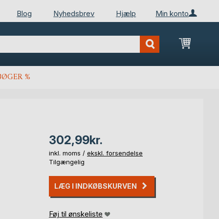
Blog
Nyhedsbrev
Hjælp
Min konto
Min ind
BØGER %
302,99kr.
inkl. moms /
ekskl. forsendelse
Tilgængelig
LÆG I INDKØBSKURVEN
Føj til ønskeliste