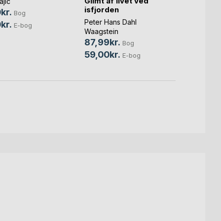
Glimt af livet ved
jic
Holmg
isfjorden
kr.
299,
Bog
Peter Hans Dahl
kr.
99,0
E-bog
Waagstein
87,99kr.
Bog
59,00kr.
E-bog