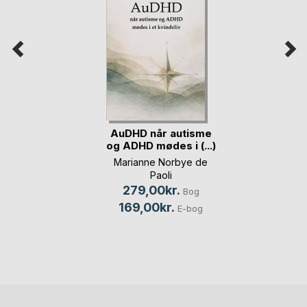
AuDHD når autisme
og ADHD mødes i (...)
Marianne Norbye de
Paoli
279,00kr.
Bog
169,00kr.
E-bog