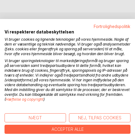
Fortrolighedspolitik
BESKRIVELSE
Vi respekterer databeskyttelsen
Vi bruger cookies og lignende teknologier på vores hjemmeside. Nogle af
dem er væsentlige og teknisk nødvendige. Vi bruger også analysemetoder
Om kærligheden er der meget at mæle, da den er
(f.eks. cookies eller fingeraftryk og sporing på serversiden) til at måle,
menneskets eksistensvilkår og hjertets herskerinde. Når
hvor ofte vores hjemmeside bliver besøgt, og hvordan den bliver brugt.
øjne mødes første gang afslører de følelsernes bånd, og
Vi bruger sporingsteknologier til markedsføringsformål og bruger sporing
man bliver til i hinandens blik. Kærligheden er som solen,
på serversiden samt tredjepartsudbydere til dette formål, hvilket kan
der smelter isen i hjertet. Men ak, bekendelsen er
indebære brug af cookies, fingeraftryk, sporingspixels og IP-adresser på
tværs af enheder. Vi indlejrer også tredjepartsindhold fra andre udbydere
kærlighedens første erosion, hvor kærligheden langsomt
(videoplatforme) på vores hjemmeside. Vi har ingen indflydelse på den
driver væk på de kælvende isflager. Men det ænses ej i
videre databehandling og eventuelle sporing hos tredjepartsudbyderen.
nuet, da det brændende bryst og længslen efter den
Med din indstilling giver du dit samtykke til de processer, der er beskrevet
ovenfor. Du kan tilbagekalde dit samtykke med virkning for fremtiden.
anden, fortsat er present. Alle bliver vi ramt, da
(
Hæftelse og copyright
)
værenskærligheden er menneskets lod at bære. Som
sirenerne sang for Odysseus, synger forelskelsen for én.
Man er blændet og skal lade sig binde for ikke at lade sig
NÆGT
NEJ, TILPAS COOKIES
forføre.
ACCEPTER ALLE
Kærligheden følger os gennem livet som et