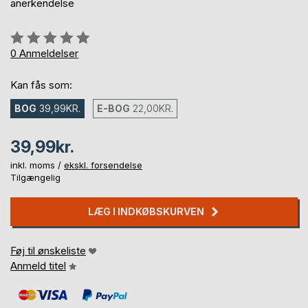
anerkendelse
Anmeldelse::
0%
0
Anmeldelser
Kan fås som:
BOG
39,99KR.
E-BOG
22,00KR.
39,99kr.
inkl. moms /
ekskl. forsendelse
Tilgængelig
LÆG I INDKØBSKURVEN
Føj til ønskeliste
Anmeld titel