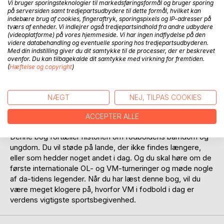
Vi bruger sporingsteknologier til markedsføringsformål og bruger sporing
Fodbold er verdens mest populære sport. Millioner af
på serversiden samt tredjepartsudbydere til dette formål, hvilket kan
indebære brug af cookies, fingeraftryk, sporingspixels og IP-adresser på
mennesker spiller selv fodbold. I skolen, hjemme i haven
tværs af enheder. Vi indlejrer også tredjepartsindhold fra andre udbydere
eller i den lokale klub. Andre spiller fodbold-computerspil,
(videoplatforme) på vores hjemmeside. Vi har ingen indflydelse på den
fx FIFA-serien, på deres PC eller Playstation. Og endnu
videre databehandling og eventuelle sporing hos tredjepartsudbyderen.
Med din indstilling giver du dit samtykke til de processer, der er beskrevet
flere følger de store kampe på TV og kender alle de store
ovenfor. Du kan tilbagekalde dit samtykke med virkning for fremtiden.
stjerner.
(
Hæftelse og copyright
)
Det hele begyndte temmelig småt. I 1900 var fodbold
første gang på det olympiske program, men først efter
Anden Verdenskrig blev fodbold en virkelig
NÆGT
NEJ, TILPAS COOKIES
verdensomspændende sport. Fra 1958 (VM) og 1960 (OL)
blev det muligt for almindelige mennesker at følge de store
ACCEPTER ALLE
turneringer på TV.
Denne bog fortæller historien om fodboldens barndom og
ungdom. Du vil støde på lande, der ikke findes længere,
eller som hedder noget andet i dag. Og du skal høre om de
første internationale OL- og VM-turneringer og møde nogle
af da-tidens legender. Når du har læst denne bog, vil du
være meget klogere på, hvorfor VM i fodbold i dag er
verdens vigtigste sportsbegivenhed.