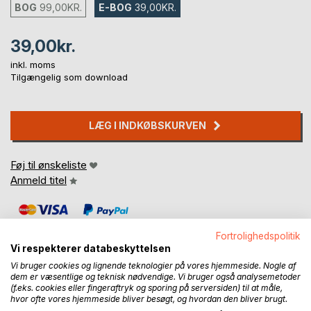
BOG
99,00KR.
E-BOG
39,00KR.
39,00kr.
inkl. moms
Tilgængelig som download
LÆG I INDKØBSKURVEN
Føj til ønskeliste
Anmeld titel
Fortrolighedspolitik
Vi respekterer databeskyttelsen
Vi bruger cookies og lignende teknologier på vores hjemmeside. Nogle af
dem er væsentlige og teknisk nødvendige. Vi bruger også analysemetoder
BESKRIVELSE
(f.eks. cookies eller fingeraftryk og sporing på serversiden) til at måle,
hvor ofte vores hjemmeside bliver besøgt, og hvordan den bliver brugt.