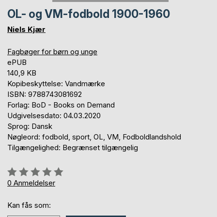
OL- og VM-fodbold 1900-1960
Niels Kjær
Fagbøger for børn og unge
ePUB
140,9 KB
Kopibeskyttelse: Vandmærke
ISBN: 9788743081692
Forlag: BoD - Books on Demand
Udgivelsesdato: 04.03.2020
Sprog: Dansk
Nøgleord: fodbold, sport, OL, VM, Fodboldlandshold
Tilgængelighed: Begrænset tilgængelig
Anmeldelse::
0%
0
Anmeldelser
Kan fås som: