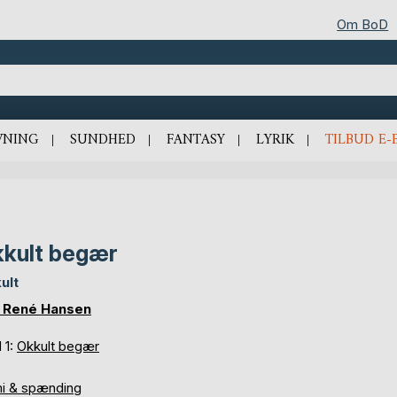
Om BoD
VNING
SUNDHED
FANTASY
LYRIK
TILBUD E-
kult begær
ult
 René Hansen
 1:
Okkult begær
mi & spænding