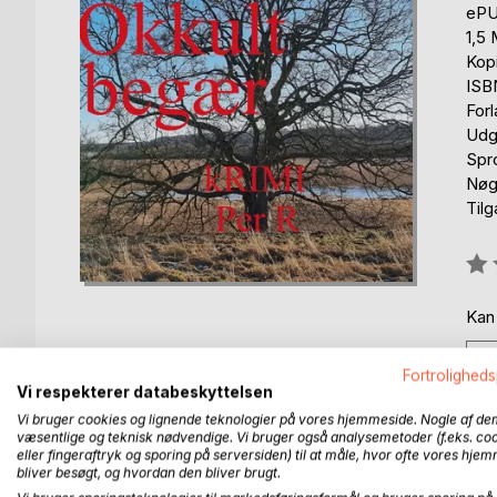
eP
1,5
Kop
ISB
For
Udg
Spr
Nøgl
Tilg
Anm
0%
Kan
Fortroligheds
Vi respekterer databeskyttelsen
Vi bruger cookies og lignende teknologier på vores hjemmeside. Nogle af de
væsentlige og teknisk nødvendige. Vi bruger også analysemetoder (f.eks. co
BESKRIVELSE
FORFATTER
PRESSEN 
eller fingeraftryk og sporing på serversiden) til at måle, hvor ofte vores hje
bliver besøgt, og hvordan den bliver brugt.