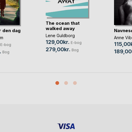
The ocean that
walked away
r den dag
Navnes
Lene Guldborg
lm
Anne Vi
129,00kr.
E-bog
115,00k
E-bog
279,00kr.
Bog
.
189,00
Bog