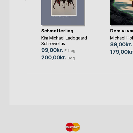
sen
Schmetterling
Dem vi va
-bog
Kim Michael Ladegaard
Michael Ho
Bog
Schrewelius
89,00kr.
99,00kr.
E-bog
179,00kr
200,00kr.
Bog