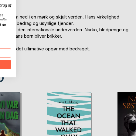
andheden.
brug af
es
ker ham ned i en mørk og skjult verden. Hans virkelighed
elle
af løgne, bedrag og usynlige fjender.
l de
elser til den internationale underverden. Narko, blodpenge og
Jim og hans børn bliver brikker.
lation og det ultimative opgør med bedraget.
D