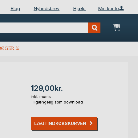
Blog
Nyhedsbrev
Hjælp
Min konto
Min ind
BØGER %
129,00kr.
inkl. moms
Tilgængelig som download
LÆG I INDKØBSKURVEN