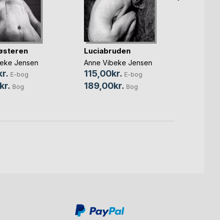
Bræn
østeren
Luciabruden
Josep
Bønde
beke Jensen
Anne Vibeke Jensen
89,0
r.
115,00kr.
E-bog
E-bog
229,
kr.
189,00kr.
Bog
Bog