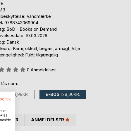
UB
 MB
ibeskyttelse: Vandmærke
N: 9788743069904
lag: BoD - Books on Demand
ivelsesdato: 10.03.2026
og: Dansk
eord: Krimi, okkult, begær, afmagt, Vilje
ængelighed: Fuldt tilgængelig
eldelse::
0
Anmeldelser
 fås som:
BOG
296,99KR.
E-BOG
129,00KR.
politik
m er
okies
SKRIVER
ANMELDELSER
mmeside