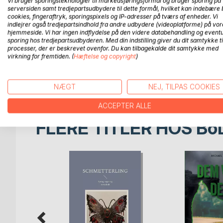
Vi bruger sporingsteknologier til markedsføringsformål og bruger sporing på
Identitetstyveri. - Et liv i opløsning. - jagten på s
serversiden samt tredjepartsudbydere til dette formål, hvilket kan indebære 
cookies, fingeraftryk, sporingspixels og IP-adresser på tværs af enheder. Vi
indlejrer også tredjepartsindhold fra andre udbydere (videoplatforme) på vor
Jim bliver offer for en sammensværgelse, der træk
hjemmeside. Vi har ingen indflydelse på den videre databehandling og eventu
krakelerer, og snart befinder han sig i et mareridt 
sporing hos tredjepartsudbyderen. Med din indstilling giver du dit samtykke ti
Bag skyggerne opererer en okkult kult med forbind
processer, der er beskrevet ovenfor. Du kan tilbagekalde dit samtykke med
virkning for fremtiden. (
Hæftelse og copyright
)
hvidvask er blot toppen af isbjerget i et spil, hvor 
En intens psykologisk thriller om identitet, manipu
NÆGT
NEJ, TILPAS COOKIES
ACCEPTER ALLE
FLERE TITLER HOS
Bo