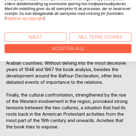
videre databehandling og eventuelle sporing hos tredjepartsudbyderen.
including the United States) interest in the Middle-East.
Med din indstilling giver du dit samtykke til de processer, der er beskrevet
Provoking several conflicts up to now. The book intends to
ovenfor. Du kan tilbagekalde dit samtykke med virkning for fremtiden.
treat the most decisive events.
(
Hæftelse og copyright
)
The establishment in 1917 of a "national home" for the
NÆGT
NEJ, TILPAS COOKIES
Jews in Palestine meant a further strengthening of the
clash of interests toward the Muslim countries. Especially
ACCEPTER ALLE
the strong commitment of the United States to Israel has
led to tensions between the West and the neighbouring
Arabian countries. Without delving into the most decesive
years of 1948 and 1967 the book analysis, besides the
development around the Balfour-Declaration, other less
debated events of importance to the relations.
Finally, the cultural confrontation, strengthened by the rise
of the Western involvement in the region, provoked strong
tensions between the two cultures, a situation that had its
roots back in the American Protestant activities from the
most part of the 19th century and onwards. Acivities that
the book tries to expose.