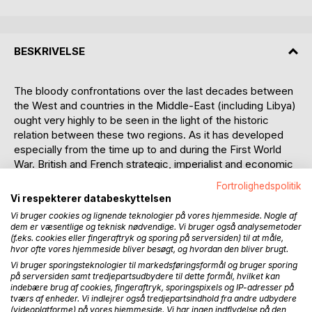
BESKRIVELSE
The bloody confrontations over the last decades between
the West and countries in the Middle-East (including Libya)
ought very highly to be seen in the light of the historic
relation between these two regions. As it has developed
especially from the time up to and during the First World
War. British and French strategic, imperialist and economic
interests were playing a more and more prominent role up
Fortrolighedspolitik
to that war.
Vi respekterer databeskyttelsen
Vi bruger cookies og lignende teknologier på vores hjemmeside. Nogle af
The book goes through the most decisive happenings
dem er væsentlige og teknisk nødvendige. Vi bruger også analysemetoder
around the break-down of the Ottoman empire and the
(f.eks. cookies eller fingeraftryk og sporing på serversiden) til at måle,
hvor ofte vores hjemmeside bliver besøgt, og hvordan den bliver brugt.
disposition over its left-behind by the European Great
Vi bruger sporingsteknologier til markedsføringsformål og bruger sporing
Powers.
på serversiden samt tredjepartsudbydere til dette formål, hvilket kan
indebære brug af cookies, fingeraftryk, sporingspixels og IP-adresser på
From the beginning of the 20th century the discovery of
tværs af enheder. Vi indlejrer også tredjepartsindhold fra andre udbydere
vast deposits of oil influenced the West's (now gradually
(videoplatforme) på vores hjemmeside. Vi har ingen indflydelse på den