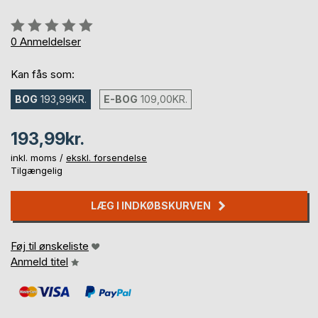
Anmeldelse::
0%
0
Anmeldelser
Kan fås som:
BOG
193,99KR.
E-BOG
109,00KR.
193,99kr.
inkl. moms /
ekskl. forsendelse
Tilgængelig
LÆG I INDKØBSKURVEN
Føj til ønskeliste
Anmeld titel