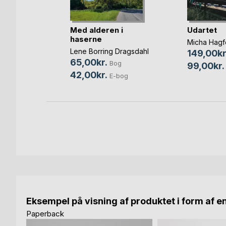
atten
Med alderen i
Udartet
haserne
Micha Hagf
Lene Borring Dragsdahl
149,00kr
Bog
65,00kr.
Bog
99,00kr.
42,00kr.
E-bog
Eksempel på visning af produktet i form af e
Paperback