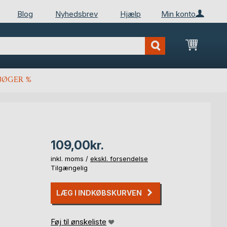
Blog
Nyhedsbrev
Hjælp
Min konto
Min ind
BØGER %
109,00kr.
inkl. moms /
ekskl. forsendelse
Tilgængelig
LÆG I INDKØBSKURVEN
Føj til ønskeliste