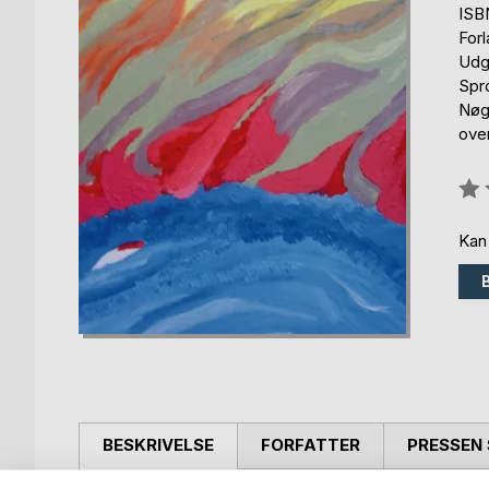
ISB
For
Udg
Spr
Nøg
ove
Anm
0%
Kan
BESKRIVELSE
FORFATTER
PRESSEN 