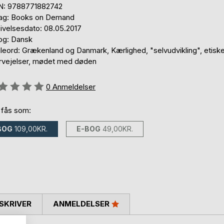
N: 9788771882742
lag: Books on Demand
ivelsesdato: 08.05.2017
og: Dansk
leord: Grækenland og Danmark, Kærlighed, "selvudvikling", etisk
rvejelser, mødet med døden
eldelse::
0
Anmeldelser
 fås som:
BOG
109,00KR.
E-BOG
49,00KR.
SKRIVER
ANMELDELSER