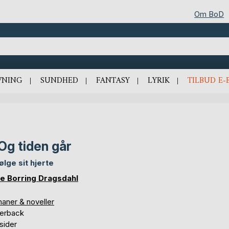
Om BoD
VNING
SUNDHED
FANTASY
LYRIK
TILBUD E-
. Og tiden går
ølge sit hjerte
e Borring Dragsdahl
aner & noveller
erback
sider