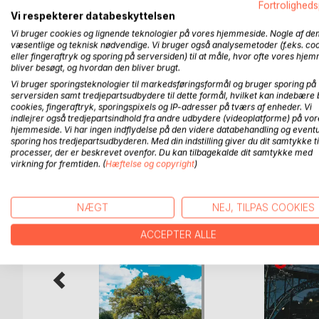
Fortroligheds
Bogen handler om livet i Plomari på Lesbos - og om mi
Vi respekterer databeskyttelsen
er blevet viklet ind mennesker og begivenheder på
Vi bruger cookies og lignende teknologier på vores hjemmeside. Nogle af de
pendle mellem to liv.
væsentlige og teknisk nødvendige. Vi bruger også analysemetoder (f.eks. co
eller fingeraftryk og sporing på serversiden) til at måle, hvor ofte vores hje
Desuden rummer bogen en del af mine tanker (og no
bliver besøgt, og hvordan den bliver brugt.
vanskelige: kærlighed, jalousi, døden - om det at
Vi bruger sporingsteknologier til markedsføringsformål og bruger sporing på
serversiden samt tredjepartsudbydere til dette formål, hvilket kan indebære 
cookies, fingeraftryk, sporingspixels og IP-adresser på tværs af enheder. Vi
indlejrer også tredjepartsindhold fra andre udbydere (videoplatforme) på vor
hjemmeside. Vi har ingen indflydelse på den videre databehandling og eventu
sporing hos tredjepartsudbyderen. Med din indstilling giver du dit samtykke ti
FLERE TITLER HOS
Bo
processer, der er beskrevet ovenfor. Du kan tilbagekalde dit samtykke med
virkning for fremtiden. (
Hæftelse og copyright
)
NÆGT
NEJ, TILPAS COOKIES
ACCEPTER ALLE