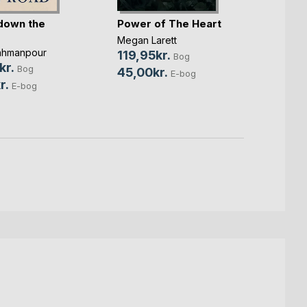
down the
Power of The Heart
For e
Megan Larett
Mikkel
ahmanpour
119,95kr.
249,
Bog
kr.
Bog
45,00kr.
119,0
E-bog
r.
E-bog