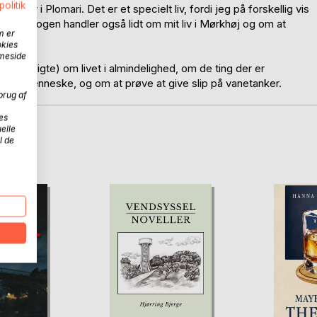
politik
t liv i Plomari. Det er et specielt liv, fordi jeg på forskellig vis
 øen. Bogen handler også lidt om mit liv i Mørkhøj og om at
m er
okies
mmeside
gle digte) om livet i almindelighed, om de ting der er
 være menneske, og om at prøve at give slip på vanetanker.
brug af
es
elle
l de
D