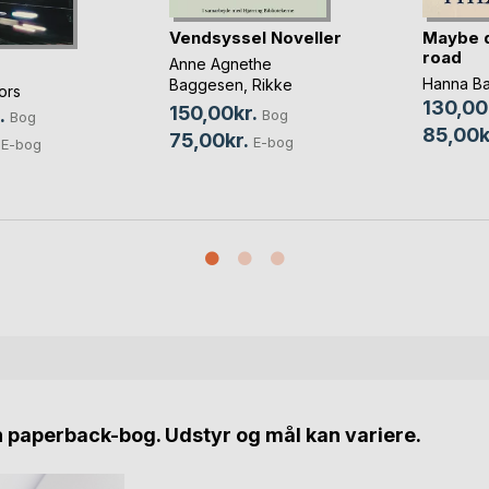
Vendsyssel Noveller
Maybe 
road
Anne Agnethe
Hanna B
Baggesen
,
Rikke
ors
Lundsgaard Brøndt
, ...
130,00
150,00kr.
.
Bog
Bog
85,00k
75,00kr.
E-bog
E-bog
n paperback-bog. Udstyr og mål kan variere.