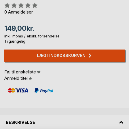
Anmeldelse::
0%
0
Anmeldelser
149,00kr.
inkl. moms /
ekskl. forsendelse
Tilgængelig
LÆG I INDKØBSKURVEN
Føj til ønskeliste
Anmeld titel
BESKRIVELSE