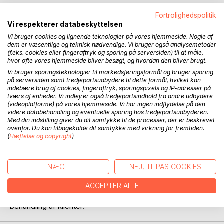
Fortrolighedspolitik
Nutrient terapi handler om alternativ og holistisk behandling
Vi respekterer databeskyttelsen
med næringsstoffer.
Vi bruger cookies og lignende teknologier på vores hjemmeside. Nogle af
dem er væsentlige og teknisk nødvendige. Vi bruger også analysemetoder
Forfatteren anbefaler et nyt syn på forebyggelse og
(f.eks. cookies eller fingeraftryk og sporing på serversiden) til at måle,
sygdomsbehandling, ved at vi bliver bevidste om at kosten
hvor ofte vores hjemmeside bliver besøgt, og hvordan den bliver brugt.
ofte mangler de livsvigtige næringsstoffer.
Vi bruger sporingsteknologier til markedsføringsformål og bruger sporing
på serversiden samt tredjepartsudbydere til dette formål, hvilket kan
indebære brug af cookies, fingeraftryk, sporingspixels og IP-adresser på
Der stilles også spørgsmål ved, om de almindelige råd for
tværs af enheder. Vi indlejrer også tredjepartsindhold fra andre udbydere
anbefalet daglig tilførelse er forældet. I stedet burde vi
(videoplatforme) på vores hjemmeside. Vi har ingen indflydelse på den
indtage næringsstoffer og antioxidanter i større doser, der
videre databehandling og eventuelle sporing hos tredjepartsudbyderen.
Med din indstilling giver du dit samtykke til de processer, der er beskrevet
kaldes optimale daglige anbefalinger eller ODA.
ovenfor. Du kan tilbagekalde dit samtykke med virkning for fremtiden.
(
Hæftelse og copyright
)
Bogen henvender sig til dem, som har interesse i
kosttilskud, naturmedicin og holistisk behandling. Samt til
alternative behandlere, der har brug for en opslagsbog med
NÆGT
NEJ, TILPAS COOKIES
over 100 behandlingsforslag til daglige ubalancer og
sygdomme. Der gives forslag til strategier og behandling,
ACCEPTER ALLE
som de kan bruge i klinikken og i forhold til deres holistiske
behandling af klienter.