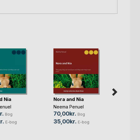
d Nia
Nora and Nia
Nora 
enuel
Neema Penuel
Neema
r.
70,00kr.
70,0
Bog
Bog
r.
35,00kr.
35,0
E-bog
E-bog