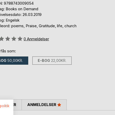
N: 9788743009054
lag: Books on Demand
ivelsesdato: 26.03.2019
og: Engelsk
eord: poems, Praise, Gratitude, life, church
eldelse::
0
Anmeldelser
 fås som:
BOG
50,00KR.
E-BOG
22,00KR.
SKRIVER
ANMELDELSER
politik