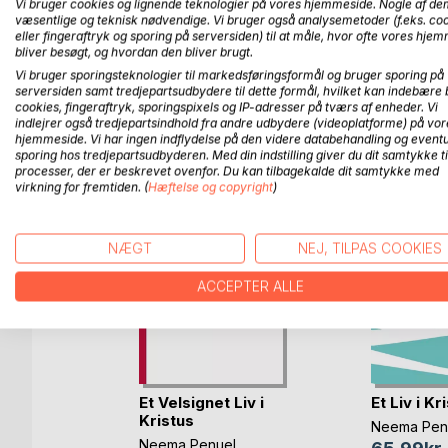
Vi bruger cookies og lignende teknologier på vores hjemmeside. Nogle af de
A creative collection of poems written to encourage
væsentlige og teknisk nødvendige. Vi bruger også analysemetoder (f.eks. co
eller fingeraftryk og sporing på serversiden) til at måle, hvor ofte vores hje
bliver besøgt, og hvordan den bliver brugt.
Vi bruger sporingsteknologier til markedsføringsformål og bruger sporing på
serversiden samt tredjepartsudbydere til dette formål, hvilket kan indebære 
FLERE TITLER HOS
Bo
cookies, fingeraftryk, sporingspixels og IP-adresser på tværs af enheder. Vi
indlejrer også tredjepartsindhold fra andre udbydere (videoplatforme) på vor
hjemmeside. Vi har ingen indflydelse på den videre databehandling og eventu
sporing hos tredjepartsudbyderen. Med din indstilling giver du dit samtykke ti
processer, der er beskrevet ovenfor. Du kan tilbagekalde dit samtykke med
virkning for fremtiden. (
Hæftelse og copyright
)
NÆGT
NEJ, TILPAS COOKIES
ACCEPTER ALLE
ess
me
Et Velsignet Liv i
Et Liv i Kr
Kristus
i-Bartels
Neema Pen
Neema Penuel
og