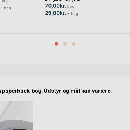
Bog
70,00kr.
Bog
E-bog
29,00kr.
E-bog
n paperback-bog. Udstyr og mål kan variere.