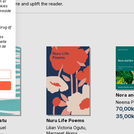
m er
, inspire and uplift the reader.
okies
mmeside
brug af
D
es
elle
l de
Nora an
Neema P
70,00k
35,00k
istu
Nuru Life Poems
uel
Lilian Victoria Ogutu
,
Margaret Akinyi
, ...