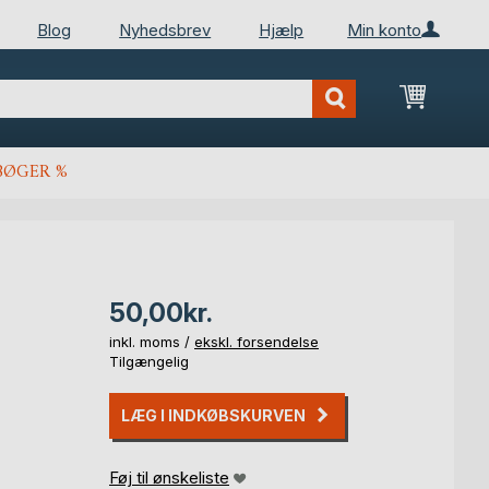
Blog
Nyhedsbrev
Hjælp
Min konto
Min ind
BØGER %
50,00kr.
inkl. moms /
ekskl. forsendelse
Tilgængelig
LÆG I INDKØBSKURVEN
Føj til ønskeliste