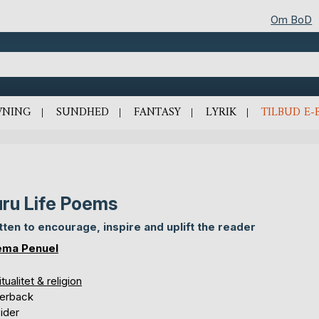
Om BoD
VNING
SUNDHED
FANTASY
LYRIK
TILBUD E-
ru Life Poems
tten to encourage, inspire and uplift the reader
ma Penuel
itualitet & religion
erback
ider