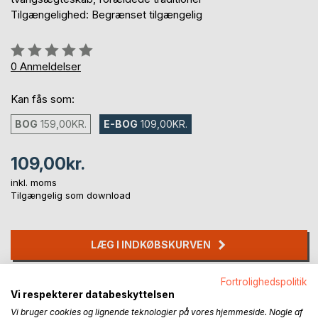
Tilgængelighed: Begrænset tilgængelig
Anmeldelse::
0%
0
Anmeldelser
Kan fås som:
BOG
159,00KR.
E-BOG
109,00KR.
109,00kr.
inkl. moms
Tilgængelig som download
LÆG I INDKØBSKURVEN
Fortrolighedspolitik
Føj til ønskeliste
Vi respekterer databeskyttelsen
Anmeld titel
Vi bruger cookies og lignende teknologier på vores hjemmeside. Nogle af