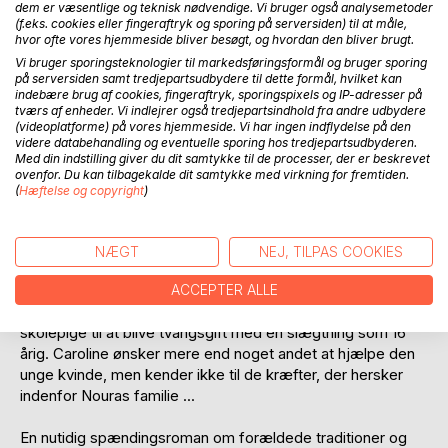
dem er væsentlige og teknisk nødvendige. Vi bruger også analysemetoder
(f.eks. cookies eller fingeraftryk og sporing på serversiden) til at måle,
hvor ofte vores hjemmeside bliver besøgt, og hvordan den bliver brugt.
Vi bruger sporingsteknologier til markedsføringsformål og bruger sporing
på serversiden samt tredjepartsudbydere til dette formål, hvilket kan
indebære brug af cookies, fingeraftryk, sporingspixels og IP-adresser på
tværs af enheder. Vi indlejrer også tredjepartsindhold fra andre udbydere
(videoplatforme) på vores hjemmeside. Vi har ingen indflydelse på den
BESKRIVELSE
videre databehandling og eventuelle sporing hos tredjepartsudbyderen.
Med din indstilling giver du dit samtykke til de processer, der er beskrevet
ovenfor. Du kan tilbagekalde dit samtykke med virkning for fremtiden.
Den 31-årige freelance journalist Caroline Hennessy bliver
(
Hæftelse og copyright
)
ufrivilligt inddraget i en æresrelateret konflikt, da hun
begynder at modtage opkald fra et hemmeligt nummer.
Bag opkaldene står den tyrkiske unge kvinde, Noura, der er
NÆGT
NEJ, TILPAS COOKIES
født og opvokset i Danmark. Caroline bliver mere og mere
involveret, efterhånden som Noura fortæller sin meget
ACCEPTER ALLE
barske historie, om at gå fra være en helt almindelig dansk
skolepige til at blive tvangsgift med en slægtning som 16
årig. Caroline ønsker mere end noget andet at hjælpe den
unge kvinde, men kender ikke til de kræfter, der hersker
indenfor Nouras familie ...
En nutidig spændingsroman om forældede traditioner og