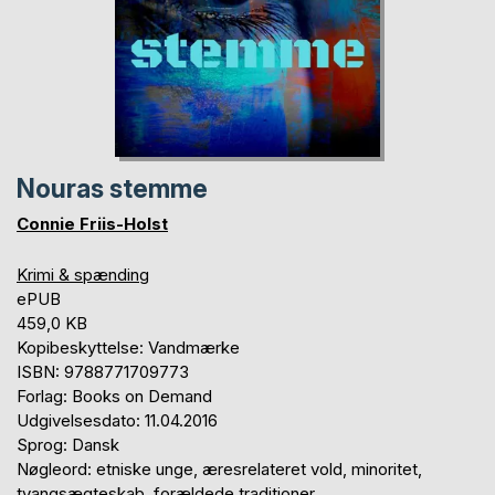
Nouras stemme
Connie Friis-Holst
Krimi & spænding
ePUB
459,0 KB
Kopibeskyttelse: Vandmærke
ISBN: 9788771709773
Forlag: Books on Demand
Udgivelsesdato: 11.04.2016
Sprog: Dansk
Nøgleord: etniske unge, æresrelateret vold, minoritet,
tvangsægteskab, forældede traditioner