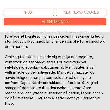
fremtiden tilhørte Tyskland og nazismen? At det gjaldt om
ikke at komme for sent til toget?
NÆGT
NEJ, TILPAS COOKIES
Nordværk var en maskinfabrik i København, som i 1943 fik
en stor entreprise med at reparere flymotorer for BMW i
ACCEPTER ALLE
München. Motorer til tyske jagerfly. For de to ejere - en
fabrikant og en sagfører - var det en chance for at
foretage et kvantespring fra beskedent maskinværksted til
stor industrivirksomhed. En chance som alle forretningsfolk
drømmer om.
Omkring fabrikken samlede sig et miljø af arbejdere,
kontorfolk og sabotagevagter. For Nordværk var
selvfølgelig et oplagt sabotagemål. Men vagterne var
veltrænede og velmotiverede. Mange var nazister og
havde tidligere kæmpet som soldater på den tyske
østfront. Og da Nordværk lukkede i efteråret 1944, gled
mange af dem videre til anden tyske tjeneste. Som
meddelere, der lyttede til snakken på gaden, i sporvognen
og på værtshuse. Eller som ansatte i det nye hjælpepoliti
Hipo.