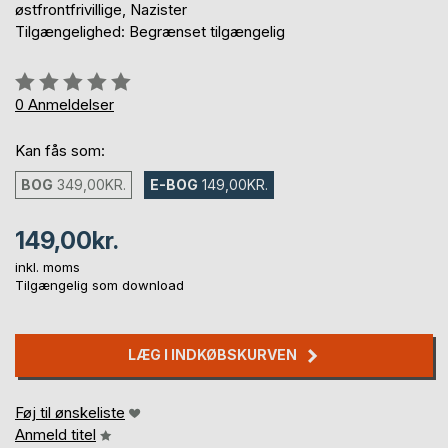
østfrontfrivillige, Nazister
Tilgængelighed: Begrænset tilgængelig
Anmeldelse::
0%
0
Anmeldelser
Kan fås som:
BOG
349,00KR.
E-BOG
149,00KR.
149,00kr.
inkl. moms
Tilgængelig som download
LÆG I INDKØBSKURVEN
Føj til ønskeliste
Anmeld titel