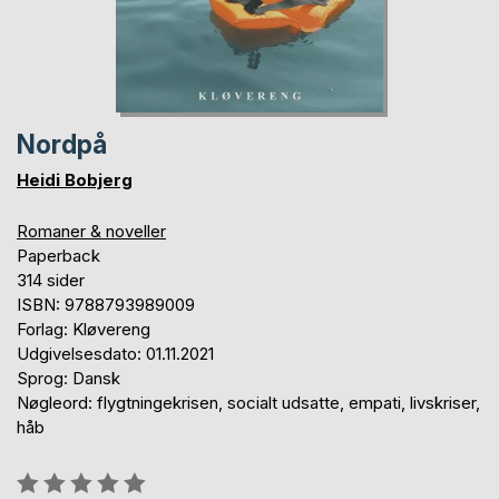
Nordpå
Heidi Bobjerg
Romaner & noveller
Paperback
314 sider
ISBN: 9788793989009
Forlag: Kløvereng
Udgivelsesdato: 01.11.2021
Sprog: Dansk
Nøgleord: flygtningekrisen, socialt udsatte, empati, livskriser,
håb
Anmeldelse::