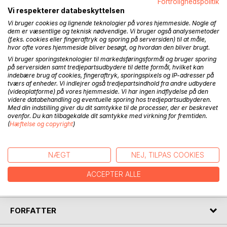
I en gummibåd på havet mellem Tyrkiet og de græske øer
Fortrolighedspolitik
sidder Mariam sammen med sin far og storebror. Mens
Vi respekterer databeskyttelsen
vandet siver ind i båden, tænker hun på det liv, hun har
Vi bruger cookies og lignende teknologier på vores hjemmeside. Nogle af
dem er væsentlige og teknisk nødvendige. Vi bruger også analysemetoder
forladt, og den fremtid, som hun ikke længere kender. Hun
(f.eks. cookies eller fingeraftryk og sporing på serversiden) til at måle,
er en del af flygtningestrømmen, der i 2015 forlod
hvor ofte vores hjemmeside bliver besøgt, og hvordan den bliver brugt.
Mellemøsten for at finde et bedre liv. Over havet. Til et
Vi bruger sporingsteknologier til markedsføringsformål og bruger sporing
godt sted. Nordpå.
på serversiden samt tredjepartsudbydere til dette formål, hvilket kan
indebære brug af cookies, fingeraftryk, sporingspixels og IP-adresser på
tværs af enheder. Vi indlejrer også tredjepartsindhold fra andre udbydere
I en baghave i Danmark står Thomas. Han tør ikke gå ind i
(videoplatforme) på vores hjemmeside. Vi har ingen indflydelse på den
huset. Fra mørket udenfor ser han ind på det liv, der kunne
videre databehandling og eventuelle sporing hos tredjepartsudbyderen.
have været hans, hvis han ikke havde ødelagt det hele.
Med din indstilling giver du dit samtykke til de processer, der er beskrevet
ovenfor. Du kan tilbagekalde dit samtykke med virkning for fremtiden.
Journalisten i ham jagter den gode historie, men han kan
(
Hæftelse og copyright
)
ikke få sin egen til at hænge sammen.
Nordpå er historien om to skæbner, der strejfer hinanden
NÆGT
NEJ, TILPAS COOKIES
midt i en kaotisk tid. En fortælling om jagten på håbet, når
man har mistet alt. En søgen efter empati i en verden, der
ACCEPTER ALLE
har nok i sit eget.
FORFATTER