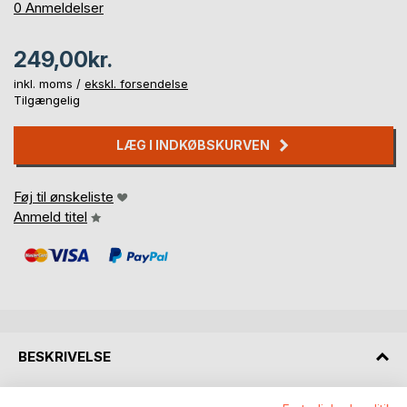
0%
0
Anmeldelser
249,00kr.
inkl. moms /
ekskl. forsendelse
Tilgængelig
LÆG I INDKØBSKURVEN
Føj til ønskeliste
Anmeld titel
BESKRIVELSE