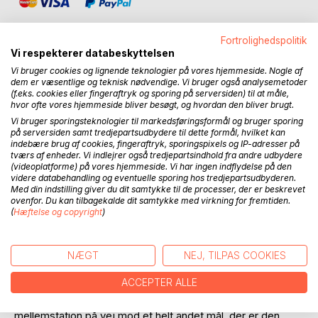
Fortrolighedspolitik
Vi respekterer databeskyttelsen
Vi bruger cookies og lignende teknologier på vores hjemmeside. Nogle af
BESKRIVELSE
dem er væsentlige og teknisk nødvendige. Vi bruger også analysemetoder
(f.eks. cookies eller fingeraftryk og sporing på serversiden) til at måle,
hvor ofte vores hjemmeside bliver besøgt, og hvordan den bliver brugt.
Tre personer vågner op liggende på hver sit jernbanespor,
Vi bruger sporingsteknologier til markedsføringsformål og bruger sporing
på serversiden samt tredjepartsudbydere til dette formål, hvilket kan
lænket fast. Ved siden af er et fjerde spor, der er tomt.
indebære brug af cookies, fingeraftryk, sporingspixels og IP-adresser på
Sporene er delvis tilgroet med ukrudt, men skinnerne er
tværs af enheder. Vi indlejrer også tredjepartsindhold fra andre udbydere
blanke, som der jævnligt kører tog. De tre har ingen
(videoplatforme) på vores hjemmeside. Vi har ingen indflydelse på den
videre databehandling og eventuelle sporing hos tredjepartsudbyderen.
erindring om, hvordan de er kommet der og hvem, der har
Med din indstilling giver du dit samtykke til de processer, der er beskrevet
lænket dem fast. De kan intet huske fra den seneste uges
ovenfor. Du kan tilbagekalde dit samtykke med virkning for fremtiden.
tid. Der er ingen andre mennesker, ingen huse eller veje
(
Hæftelse og copyright
)
med trafik, der er synlige fra der, hvor de ligger.
Landskabet kan være hvor som helst i Nord- eller
Østeuropa. De taler om, hvad der er sket, hvad de kan
NÆGT
NEJ, TILPAS COOKIES
gøre, og om meningen med tilværelsen. De bliver
ACCEPTER ALLE
filosofiske og taler om, hvorfor verden er sådan, hvis gud
findes, og om mennesket er guds mål, eller kun en
mellemstation på vej mod et helt andet mål, der er den