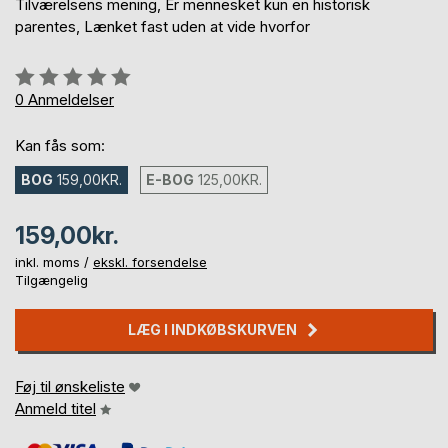
Tilværelsens mening, Er mennesket kun en historisk
parentes, Lænket fast uden at vide hvorfor
Anmeldelse::
0%
0
Anmeldelser
Kan fås som:
BOG
159,00KR.
E-BOG
125,00KR.
159,00kr.
inkl. moms /
ekskl. forsendelse
Tilgængelig
LÆG I INDKØBSKURVEN
Føj til ønskeliste
Anmeld titel