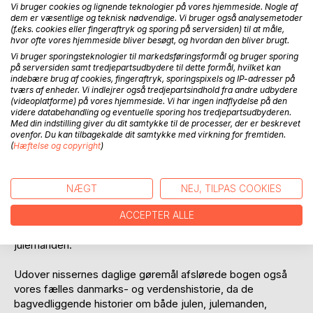
Vi bruger cookies og lignende teknologier på vores hjemmeside. Nogle af
dem er væsentlige og teknisk nødvendige. Vi bruger også analysemetoder
(f.eks. cookies eller fingeraftryk og sporing på serversiden) til at måle,
hvor ofte vores hjemmeside bliver besøgt, og hvordan den bliver brugt.
Vi bruger sporingsteknologier til markedsføringsformål og bruger sporing
på serversiden samt tredjepartsudbydere til dette formål, hvilket kan
BESKRIVELSE
indebære brug af cookies, fingeraftryk, sporingspixels og IP-adresser på
tværs af enheder. Vi indlejrer også tredjepartsindhold fra andre udbydere
(videoplatforme) på vores hjemmeside. Vi har ingen indflydelse på den
De grønlandske museumsinspektører fik varme kinder i
videre databehandling og eventuelle sporing hos tredjepartsudbyderen.
Med din indstilling giver du dit samtykke til de processer, der er beskrevet
2015, da en mikroskopisk bog dukkede op under yderst
ovenfor. Du kan tilbagekalde dit samtykke med virkning for fremtiden.
mærkværdige omstændigheder. Først i 2021 blev bogens
(
Hæftelse og copyright
)
indre afsløret, og det var bestemt ikke kedeligt, det man
fandt.
NÆGT
NEJ, TILPAS COOKIES
Bogen afslørede historien om Nisseland, nissernes bopæl
under isen i Grønland. Et fascinerende underjordisk
ACCEPTER ALLE
økosystem styret af Sankt Nicolaus - bedre kendt som
julemanden.
Udover nissernes daglige gøremål afslørede bogen også
vores fælles danmarks- og verdenshistorie, da de
bagvedliggende historier om både julen, julemanden,