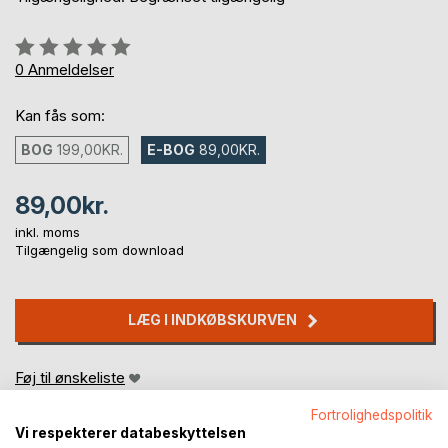
Anmeldelse::
0%
0
Anmeldelser
Kan fås som:
BOG
199,00KR.
E-BOG
89,00KR.
89,00kr.
inkl. moms
Tilgængelig som download
LÆG I INDKØBSKURVEN
Føj til ønskeliste
Anmeld titel
Fortrolighedspolitik
Vi respekterer databeskyttelsen