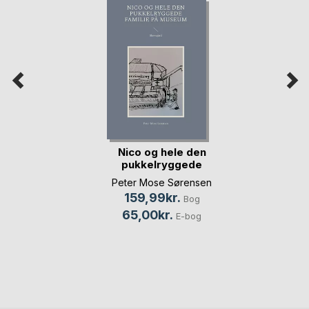
Nico og hele den
pukkelryggede
fam(...)
Peter Mose Sørensen
159,99kr.
Bog
65,00kr.
E-bog