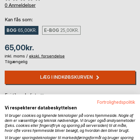
0%
0
Anmeldelser
Kan fås som:
BOG
65,00KR.
E-BOG
25,00KR.
65,00kr.
inkl. moms /
ekskl. forsendelse
Tilgængelig
LÆG I INDKØBSKURVEN
Føj til ønskeliste
Anmeld titel
Fortrolighedspolitik
Vi respekterer databeskyttelsen
Vi bruger cookies og lignende teknologier på vores hjemmeside. Nogle af
dem er væsentlige og teknisk nødvendige. Vi bruger også analysemetoder
(f.eks. cookies eller fingeraftryk og sporing på serversiden) til at måle,
hvor ofte vores hjemmeside bliver besøgt, og hvordan den bliver brugt.
Vi bruger sporingsteknologier til markedsføringsformål og bruger sporing