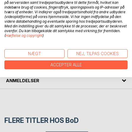
på serversiden samt tredjepartsudbydere til dette formål, hvilket kan
indebære brug af cookies, fingeraftryk, sporingspixels og IP-adresser på
BESKRIVELSE
tværs af enheder. Vi indlejrer også tredjepartsindhold fra andre udbydere
(videoplatforme) på vores hjemmeside. Vi har ingen indflydelse på den
videre databehandling og eventuelle sporing hos tredjepartsudbyderen.
Nissen Alf hjælper julemanden med at få gaverne færdig til
Med din indstilling giver du dit samtykke til de processer, der er beskrevet
ovenfor. Du kan tilbagekalde dit samtykke med virkning for fremtiden.
juleaften.
(
Hæftelse og copyright
)
FORFATTER
NÆGT
NEJ, TILPAS COOKIES
PRESSEN SKRIVER
ACCEPTER ALLE
ANMELDELSER
FLERE TITLER HOS
BoD