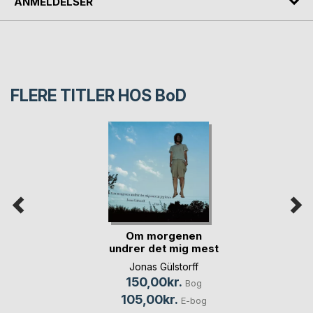
ANMELDELSER
FLERE TITLER HOS
BoD
Om morgenen
undrer det mig mest
at(...)
Jonas Gülstorff
150,00kr.
Bog
105,00kr.
E-bog