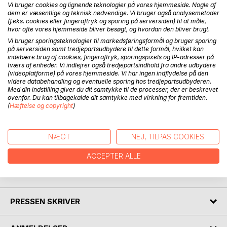
Vi bruger cookies og lignende teknologier på vores hjemmeside. Nogle af
dem er væsentlige og teknisk nødvendige. Vi bruger også analysemetoder
BESKRIVELSE
(f.eks. cookies eller fingeraftryk og sporing på serversiden) til at måle,
hvor ofte vores hjemmeside bliver besøgt, og hvordan den bliver brugt.
Vi bruger sporingsteknologier til markedsføringsformål og bruger sporing
"New York Noveller" handler om forskellige danskere der
på serversiden samt tredjepartsudbydere til dette formål, hvilket kan
indebære brug af cookies, fingeraftryk, sporingspixels og IP-adresser på
prøver lykken i New York. "If I can make it here, I'll make it
tværs af enheder. Vi indlejrer også tredjepartsindhold fra andre udbydere
anywhere", synger Frank Sinatra. Men det er lettere sagt
(videoplatforme) på vores hjemmeside. Vi har ingen indflydelse på den
end gjort, for hvis man vil have succes i New York, skal
videre databehandling og eventuelle sporing hos tredjepartsudbyderen.
Med din indstilling giver du dit samtykke til de processer, der er beskrevet
man være sulten. Det mærker kokken, der kun er ansat på
ovenfor. Du kan tilbagekalde dit samtykke med virkning for fremtiden.
grund af den nordiske madtrend, gadekunstneren, der
(
Hæftelse og copyright
)
kæmper for nye territorier og nabopigen, som sælger sine
trusser på nettet. Fælles for alle er, at de kommer fra det
lykkeligste land i verden, men ikke er helt glade for deres
NÆGT
NEJ, TILPAS COOKIES
liv.
ACCEPTER ALLE
FORFATTER
PRESSEN SKRIVER