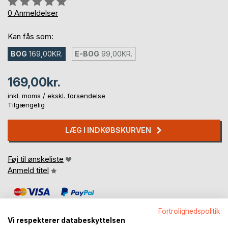
0%
0
Anmeldelser
Kan fås som:
BOG
169,00KR.
E-BOG
99,00KR.
169,00kr.
inkl. moms /
ekskl. forsendelse
Tilgængelig
LÆG I INDKØBSKURVEN
Føj til ønskeliste
Anmeld titel
Fortrolighedspolitik
Vi respekterer databeskyttelsen