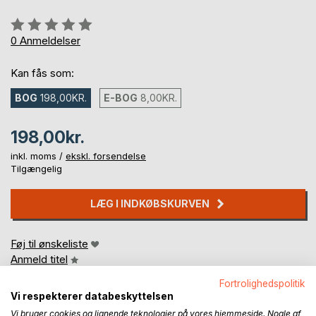
Anmeldelse::
0%
0
Anmeldelser
Kan fås som:
BOG
198,00KR.
E-BOG
8,00KR.
198,00kr.
inkl. moms /
ekskl. forsendelse
Tilgængelig
LÆG I INDKØBSKURVEN
Føj til ønskeliste
Anmeld titel
Fortrolighedspolitik
Vi respekterer databeskyttelsen
Vi bruger cookies og lignende teknologier på vores hjemmeside. Nogle af