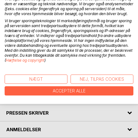
dem er væsentlige og teknisk nødvendige. Vi bruger også analysemetoder
(f.eks. cookies eller fingeraftryk og sporing på serversiden) til at måle,
hvor ofte vores hjemmeside bliver besøgt, og hvordan den bliver brugt.
Vi bruger sporingsteknologier til markedsføringsformål og bruger sporing
BESKRIVELSE
på serversiden samt tredjepartsudbydere til dette formål, hvilket kan
indebære brug af cookies, fingeraftryk, sporingspixels og IP-adresser på
tværs af enheder. Vi indlejrer også tredjepartsindhold fra andre udbydere
Necronomicon eller De Døde Navnes Bog. Nedskrevet af
(videoplatforme) på vores hjemmeside. Vi har ingen indflydelse på den
videre databehandling og eventuelle sporing hos tredjepartsudbyderen.
den vanvittige araber Abdul Alhazred. Komplet tekst på
Med din indstilling giver du dit samtykke til de processer, der er beskrevet
grundlag af Gregor A. Gregorii optegnelser med
ovenfor. Du kan tilbagekalde dit samtykke med virkning for fremtiden.
interpolationer fra Corpus Lovecraftianum. Compileret,
(
Hæftelse og copyright
)
annoteret, commenteret & translateret af Abdul Muqaddim
Hasjim af Qaf. Hele teksten på ny recenseret og yderligere
annoteret af Petrus de Dacia.
NÆGT
NEJ, TILPAS COOKIES
ACCEPTER ALLE
FORFATTER
PRESSEN SKRIVER
ANMELDELSER