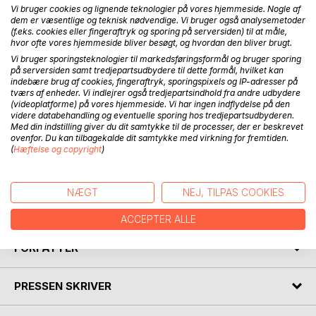
Vi bruger cookies og lignende teknologier på vores hjemmeside. Nogle af
dem er væsentlige og teknisk nødvendige. Vi bruger også analysemetoder
Denne bog har været undervejs i flere år. Desværre er
(f.eks. cookies eller fingeraftryk og sporing på serversiden) til at måle,
hvor ofte vores hjemmeside bliver besøgt, og hvordan den bliver brugt.
problemstillingen omkring et dominerende
sygdomsbegreb, som ikke tilpasses efter de sygdomme
Vi bruger sporingsteknologier til markedsføringsformål og bruger sporing
på serversiden samt tredjepartsudbydere til dette formål, hvilket kan
som opstår og forandrer sig hen ad vejen, stadig aktuel.Det
indebære brug af cookies, fingeraftryk, sporingspixels og IP-adresser på
betyder at sygdomstilstande som kan behandles, ikke
tværs af enheder. Vi indlejrer også tredjepartsindhold fra andre udbydere
bliver det.
(videoplatforme) på vores hjemmeside. Vi har ingen indflydelse på den
videre databehandling og eventuelle sporing hos tredjepartsudbyderen.
Sagen kompliceres yderligere af at de systemer, det
Med din indstilling giver du dit samtykke til de processer, der er beskrevet
sociale og det sundhedsfaglige, som har ansvaret for
ovenfor. Du kan tilbagekalde dit samtykke med virkning for fremtiden.
behandlingen af befolkningens sygdomme, i virkeligheden
(
Hæftelse og copyright
)
opererer ud fra hver sin forståelse af sygdom. Resultatet
bliver en zig – zag kurs i forhold til behandlingen af de
sygdomstilstande som både påvirker- og påvirkes af såvel
NÆGT
NEJ, TILPAS COOKIES
krop som psyke.
ACCEPTER ALLE
FORFATTER
PRESSEN SKRIVER