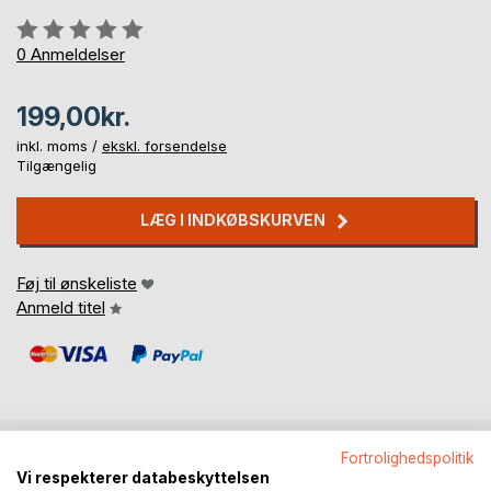
Anmeldelse::
0%
0
Anmeldelser
199,00kr.
inkl. moms /
ekskl. forsendelse
Tilgængelig
LÆG I INDKØBSKURVEN
Føj til ønskeliste
Anmeld titel
Fortrolighedspolitik
BESKRIVELSE
Vi respekterer databeskyttelsen