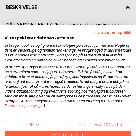
BESKRIVELSE
NÅR SKINNET BEDRAGER er fjerde selvstændige bind i
serien om de to veninder Astrid Pelt og Lotte Andersen.
Fortrolighedspolitik
Vi respekterer databeskyttelsen
Da Anders Nielsen forsvinder sporløst, bliver hans
Vi bruger cookies og lignende teknologier på vores hjemmeside. Nogle af
lillesøster Lisbeth mere og mere urolig. Politiet mener ikke,
dem er væsentlige og teknisk nødvendige. Vi bruger også analysemetoder
(f.eks. cookies eller fingeraftryk og sporing på serversiden) til at måle,
der er grund til bekymring, men Lisbeth ved, at noget er
hvor ofte vores hjemmeside bliver besøgt, og hvordan den bliver brugt.
galt. I desperation opsøger hun Astrid og Lotte, efter at
Vi bruger sporingsteknologier til markedsføringsformål og bruger sporing
have læst om dem i Albertslund Posten.
på serversiden samt tredjepartsudbydere til dette formål, hvilket kan
indebære brug af cookies, fingeraftryk, sporingspixels og IP-adresser på
Det, der begynder som en hjælp til en bekymret søster,
tværs af enheder. Vi indlejrer også tredjepartsindhold fra andre udbydere
(videoplatforme) på vores hjemmeside. Vi har ingen indflydelse på den
udvikler sig hurtigt til en farlig sag. Jo tættere de to
videre databehandling og eventuelle sporing hos tredjepartsudbyderen.
veninder kommer på sandheden, jo tydeligere bliver det, at
Med din indstilling giver du dit samtykke til de processer, der er beskrevet
nogen har noget at skjule. Trusler begynder at tikker ind, og
ovenfor. Du kan tilbagekalde dit samtykke med virkning for fremtiden.
(
Hæftelse og copyright
)
nogen følger med i hvert skridt, de tager.
Pludselig handler det ikke kun om Anders' forsvinden -
NÆGT
NEJ, TILPAS COOKIES
men også om hvor langt et menneske er villig til at gå for at
beskytte sine hemmeligheder.