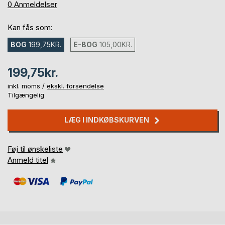
0%
0
Anmeldelser
Kan fås som:
BOG
199,75KR.
E-BOG
105,00KR.
199,75kr.
inkl. moms /
ekskl. forsendelse
Tilgængelig
LÆG I INDKØBSKURVEN
Føj til ønskeliste
Anmeld titel