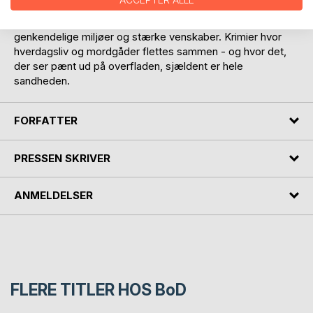
ACCEPTER ALLE
Serien om Astrid og Lotte er dansk cosy crime med humor,
genkendelige miljøer og stærke venskaber. Krimier hvor
hverdagsliv og mordgåder flettes sammen - og hvor det,
der ser pænt ud på overfladen, sjældent er hele
sandheden.
FORFATTER
PRESSEN SKRIVER
ANMELDELSER
FLERE TITLER HOS
BoD