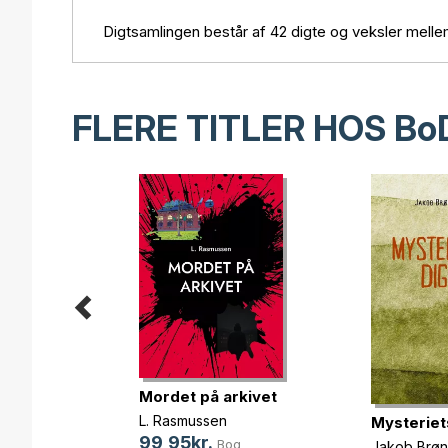
Digtsamlingen består af 42 digte og veksler mell
FLERE TITLER HOS
Bo
Mordet på arkivet
g
L. Rasmussen
Mysteriet
d
99,95kr.
Bog
og
Jakob Brø