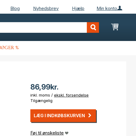
Blog
Nyhedsbrev
Hjælp
Min konto
Min ind
BØGER %
86,99kr.
inkl. moms /
ekskl. forsendelse
Tilgængelig
LÆG I INDKØBSKURVEN
Føj til ønskeliste