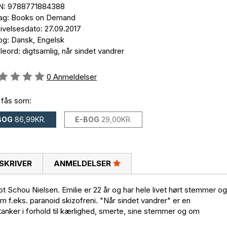
N: 9788771884388
lag: Books on Demand
ivelsesdato: 27.09.2017
og: Dansk, Engelsk
eord: digtsamlig, når sindet vandrer
eldelse::
0
Anmeldelser
 fås som:
BOG
86,99KR.
E-BOG
29,00KR.
SKRIVER
ANMELDELSER
ot Schou Nielsen. Emilie er 22 år og har hele livet hørt stemmer og
f.eks. paranoid skizofreni. "Når sindet vandrer" er en
 tanker i forhold til kærlighed, smerte, sine stemmer og om