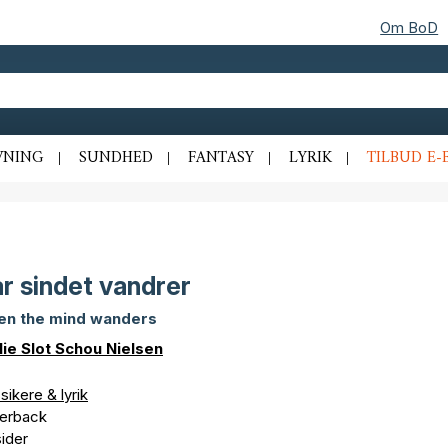
Om BoD
VNING
SUNDHED
FANTASY
LYRIK
TILBUD E-
r sindet vandrer
n the mind wanders
lie Slot Schou Nielsen
sikere & lyrik
erback
ider