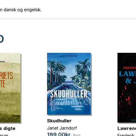
em dansk og engelsk.
D
Skudhuller
s digte
Lawrenc
Janet Jarndorf
199,00kr.
Bog
nnum
Frederik