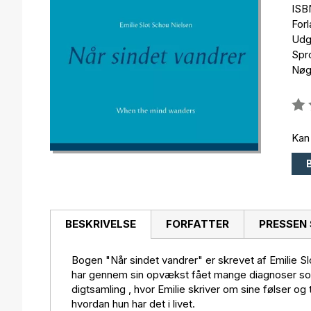
ISB
For
Udg
Spr
Nøgl
Anm
0%
Kan
BESKRIVELSE
FORFATTER
PRESSEN 
Bogen "Når sindet vandrer" er skrevet af Emilie Sl
har gennem sin opvækst fået mange diagnoser som 
digtsamling , hvor Emilie skriver om sine følser og
hvordan hun har det i livet.