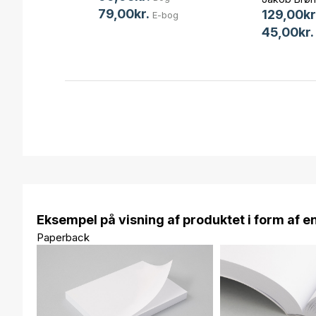
79,00kr.
129,00kr
E-bog
bog
45,00kr.
Eksempel på visning af produktet i form af e
Paperback