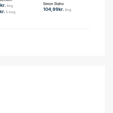
Simon Staho
Simon 
kr.
Bog
104,99kr.
129,9
Bog
kr.
E-bog