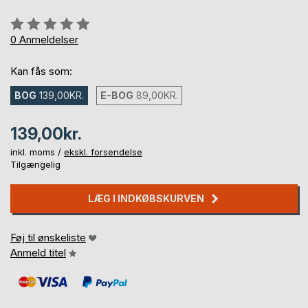
Anmeldelse::
0%
0
Anmeldelser
Kan fås som:
BOG
139,00KR.
E-BOG
89,00KR.
139,00kr.
inkl. moms /
ekskl. forsendelse
Tilgængelig
LÆG I INDKØBSKURVEN
Føj til ønskeliste
Anmeld titel