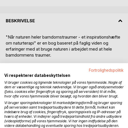
BESKRIVELSE
"Når naturen heler barndomstraumer - et inspirationshæfte
om naturterapi" er en bog baseret på faglig viden og
erfaringer med at bruge naturen i arbejdet med at hele
barndommens traumer.
I vores tilfælde blandt børn og unge, der kæmper med
Fortrolighedspolitik
følgerne efter alkohol- og stofmisbrug i familien. Vi har
Vi respekterer databeskyttelsen
erfaret, hvordan det at se og opleve naturen kan være med
Vi bruger cookies og lignende teknologier på vores hjemmeside. Nogle af
til at hele traumer, og mindske stress, fordi man finder en
dem er væsentlige og teknisk nødvendige. Vi bruger også analysemetoder
indre ro i naturen - fødder i græsset, mad over bål og
(f.eks. cookies eller fingeraftryk og sporing på serversiden) til at måle,
hvor ofte vores hjemmeside bliver besøgt, og hvordan den bliver brugt.
afslapning og meditation med hele kroppen placeret mod
jordens underlag.
Vi bruger sporingsteknologier til markedsføringsformål og bruger sporing
på serversiden samt tredjepartsudbydere til dette formål, hvilket kan
indebære brug af cookies, fingeraftryk, sporingspixels og IP-adresser på
Bogen kan bruges i mange forskellige sammenhænge og
tværs af enheder. Vi indlejrer også tredjepartsindhold fra andre udbydere
bidrager med konkrete eksempler og øvelser i forhold til,
(videoplatforme) på vores hjemmeside. Vi har ingen indflydelse på den
videre databehandling og eventuelle sporing hos tredjepartsudbyderen.
hvordan naturen kan være en del af en helende proces. Der