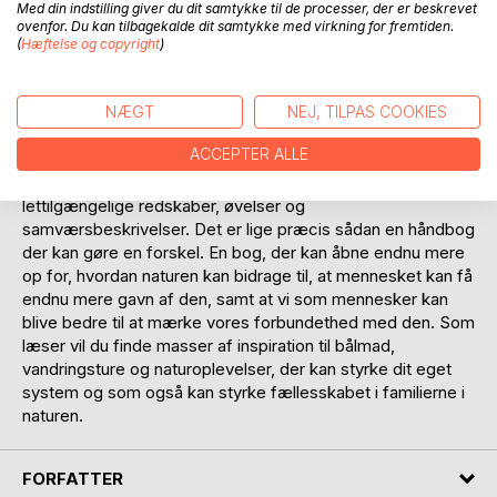
Med din indstilling giver du dit samtykke til de processer, der er beskrevet
er blandt andet eksempler på, hvordan elementer fra
ovenfor. Du kan tilbagekalde dit samtykke med virkning for fremtiden.
naturen kan gøre svære emner nemmere at tale.
(
Hæftelse og copyright
)
Psykoterapeut David BR Camacho, som står bag bogen
"Grøn terapi", skriver sådan her i sit gæsteforord:
NÆGT
NEJ, TILPAS COOKIES
ACCEPTER ALLE
"Denne lille bog ser jeg kan gøre stor gavn for mange
familier i Danmark, da den er bygget op af fine små
lettilgængelige redskaber, øvelser og
samværsbeskrivelser. Det er lige præcis sådan en håndbog
der kan gøre en forskel. En bog, der kan åbne endnu mere
op for, hvordan naturen kan bidrage til, at mennesket kan få
endnu mere gavn af den, samt at vi som mennesker kan
blive bedre til at mærke vores forbundethed med den. Som
læser vil du finde masser af inspiration til bålmad,
vandringsture og naturoplevelser, der kan styrke dit eget
system og som også kan styrke fællesskabet i familierne i
naturen.
FORFATTER