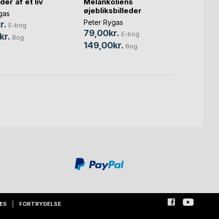
der af et liv
Melankoliens
Livet 
øjebliksbilleder
gas
Peter 
Peter Rygas
r.
95,0
E-bog
79,00kr.
E-bog
kr.
169,
Bog
149,00kr.
Bog
ES
FORTRYDELSE