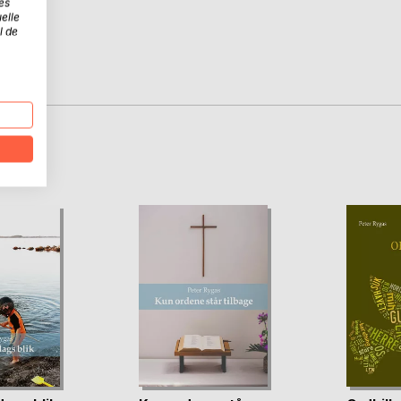
es
elle
l de
D