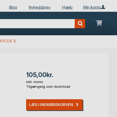
Blog
Nyhedsbrev
Hjælp
Min konto
Min ind
BØGER %
105,00kr.
inkl. moms
Tilgængelig som download
LÆG I INDKØBSKURVEN