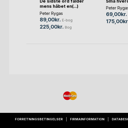
Små hverd
nsk
De sidste ord falder
mens håbet en(...)
Peter Ryga
Peter Rygas
69,00kr.
-bog
89,00kr.
E-bog
175,00kr
Bog
225,00kr.
Bog
FORRETNINGSBETINGELSER
FIRMAINFORMATION
DATABES