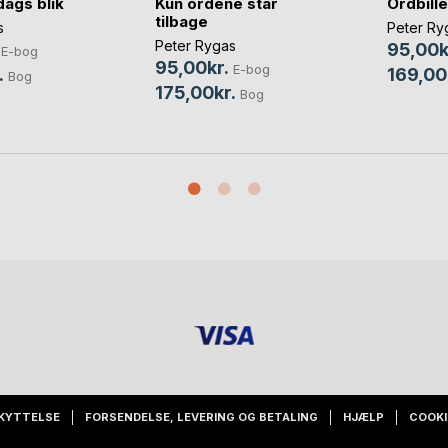
ags blik
Kun ordene står
Ordbille
tilbage
s
Peter Ry
Peter Rygas
95,00k
E-bog
95,00kr.
E-bog
.
169,00
Bog
175,00kr.
Bog
KYTTELSE
FORSENDELSE, LEVERING OG BETALING
HJÆLP
COOKI