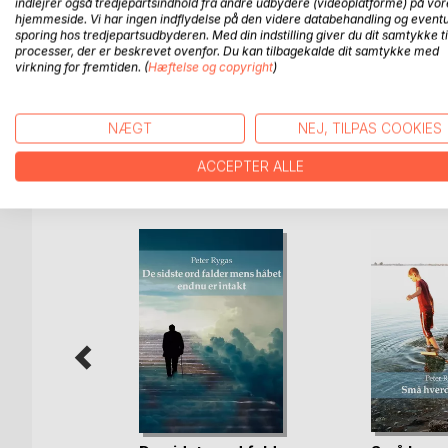
mest er uforståelig.
indlejrer også tredjepartsindhold fra andre udbydere (videoplatforme) på vor
hjemmeside. Vi har ingen indflydelse på den videre databehandling og eventu
Er udsynet til tilværelsen
sporing hos tredjepartsudbyderen. Med din indstilling giver du dit samtykke ti
mere og mere skræmmende.
processer, der er beskrevet ovenfor. Du kan tilbagekalde dit samtykke med
Det mærkes, at elastikken slappes
virkning for fremtiden. (
Hæftelse og copyright
)
og hjulene kører mere trægt.
NÆGT
NEJ, TILPAS COOKIES
ACCEPTER ALLE
FLERE TITLER HOS
Bo