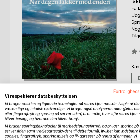
ISB
For
Udg
Spr
Nøgl
Til
Anm
0%
Kan
Fortroligheds
Vi respekterer databeskyttelsen
Vi bruger cookies og lignende teknologier på vores hjemmeside. Nogle af de
væsentlige og teknisk nødvendige. Vi bruger også analysemetoder (f.eks. co
BESKRIVELSE
FORFATTER
PRESSEN 
eller fingeraftryk og sporing på serversiden) til at måle, hvor ofte vores hje
bliver besøgt, og hvordan den bliver brugt.
Vi bruger sporingsteknologier til markedsføringsformål og bruger sporing på
Her hvor livet mest er erindringer
serversiden samt tredjepartsudbydere til dette formål, hvilket kan indebære 
og forståelsen på nye tider
cookies, fingeraftryk, sporingspixels og IP-adresser på tværs af enheder. Vi