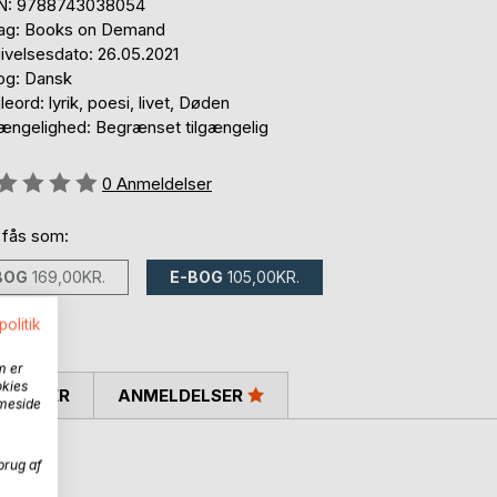
N: 9788743038054
lag: Books on Demand
ivelsesdato: 26.05.2021
og: Dansk
eord: lyrik, poesi, livet, Døden
gængelighed: Begrænset tilgængelig
eldelse::
0
Anmeldelser
 fås som:
BOG
169,00KR.
E-BOG
105,00KR.
politik
m er
okies
SKRIVER
ANMELDELSER
mmeside
brug af