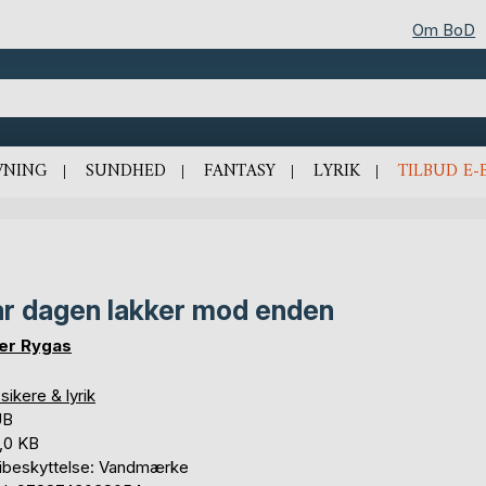
Om BoD
VNING
SUNDHED
FANTASY
LYRIK
TILBUD E-
r dagen lakker mod enden
er Rygas
sikere & lyrik
UB
,0 KB
ibeskyttelse: Vandmærke